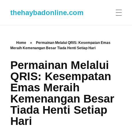
thehaybadonline.com
Home
»
Permainan Melalui QRIS: Kesempatan Emas
Meraih Kemenangan Besar Tiada Henti Setiap Hari
Permainan Melalui
QRIS: Kesempatan
Emas Meraih
Kemenangan Besar
Tiada Henti Setiap
Hari