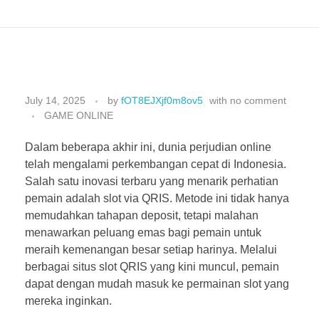
P
July 14, 2025
by
fOT8EJXjf0m8ov5
with
no comment
GAME ONLINE
e
Dalam beberapa akhir ini, dunia perjudian online
r
telah mengalami perkembangan cepat di Indonesia.
m
Salah satu inovasi terbaru yang menarik perhatian
pemain adalah slot via QRIS. Metode ini tidak hanya
a
memudahkan tahapan deposit, tetapi malahan
menawarkan peluang emas bagi pemain untuk
i
meraih kemenangan besar setiap harinya. Melalui
berbagai situs slot QRIS yang kini muncul, pemain
n
dapat dengan mudah masuk ke permainan slot yang
a
mereka inginkan.