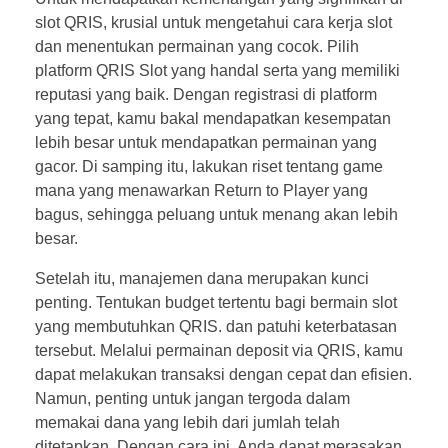
H
slot QRIS, krusial untuk mengetahui cara kerja slot
e
dan menentukan permainan yang cocok. Pilih
platform QRIS Slot yang handal serta yang memiliki
n
reputasi yang baik. Dengan registrasi di platform
yang tepat, kamu bakal mendapatkan kesempatan
t
lebih besar untuk mendapatkan permainan yang
i
gacor. Di samping itu, lakukan riset tentang game
mana yang menawarkan Return to Player yang
S
bagus, sehingga peluang untuk menang akan lebih
besar.
e
Setelah itu, manajemen dana merupakan kunci
t
penting. Tentukan budget tertentu bagi bermain slot
yang membutuhkan QRIS. dan patuhi keterbatasan
i
tersebut. Melalui permainan deposit via QRIS, kamu
a
dapat melakukan transaksi dengan cepat dan efisien.
Namun, penting untuk jangan tergoda dalam
p
memakai dana yang lebih dari jumlah telah
ditetapkan. Dengan cara ini, Anda dapat merasakan