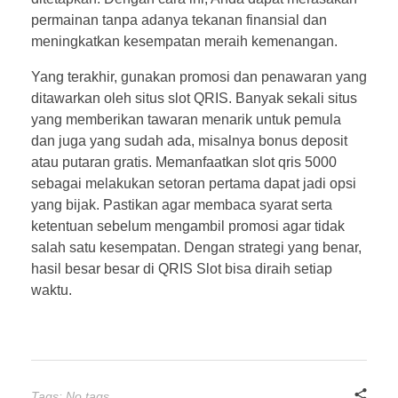
H
permainan tanpa adanya tekanan finansial dan
meningkatkan kesempatan meraih kemenangan.
a
Yang terakhir, gunakan promosi dan penawaran yang
r
ditawarkan oleh situs slot QRIS. Banyak sekali situs
yang memberikan tawaran menarik untuk pemula
i
dan juga yang sudah ada, misalnya bonus deposit
atau putaran gratis. Memanfaatkan slot qris 5000
sebagai melakukan setoran pertama dapat jadi opsi
yang bijak. Pastikan agar membaca syarat serta
ketentuan sebelum mengambil promosi agar tidak
salah satu kesempatan. Dengan strategi yang benar,
hasil besar besar di QRIS Slot bisa diraih setiap
waktu.
Tags: No tags