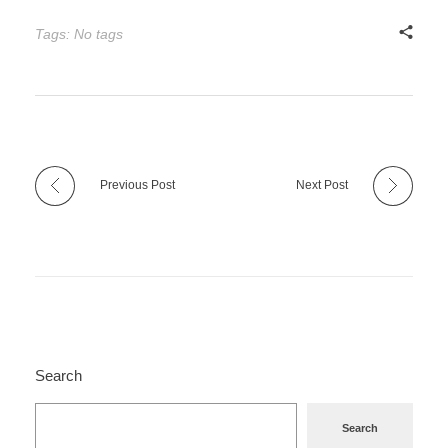
Tags: No tags
Previous Post
Next Post
Search
Search