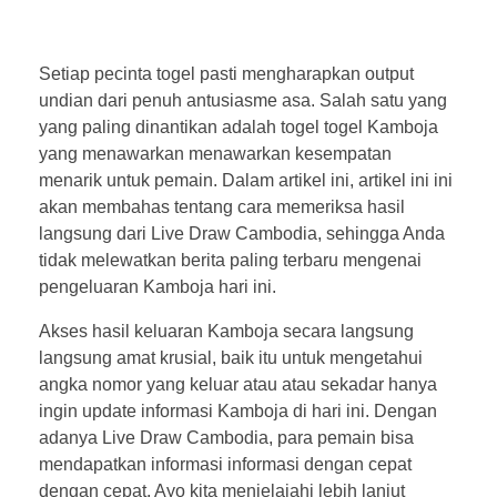
L
Setiap pecinta togel pasti mengharapkan output
i
undian dari penuh antusiasme asa. Salah satu yang
yang paling dinantikan adalah togel togel Kamboja
v
yang menawarkan menawarkan kesempatan
menarik untuk pemain. Dalam artikel ini, artikel ini ini
e
akan membahas tentang cara memeriksa hasil
langsung dari Live Draw Cambodia, sehingga Anda
D
tidak melewatkan berita paling terbaru mengenai
r
pengeluaran Kamboja hari ini.
Akses hasil keluaran Kamboja secara langsung
a
langsung amat krusial, baik itu untuk mengetahui
w
angka nomor yang keluar atau atau sekadar hanya
ingin update informasi Kamboja di hari ini. Dengan
i
adanya Live Draw Cambodia, para pemain bisa
mendapatkan informasi informasi dengan cepat
n
dengan cepat. Ayo kita menjelajahi lebih lanjut