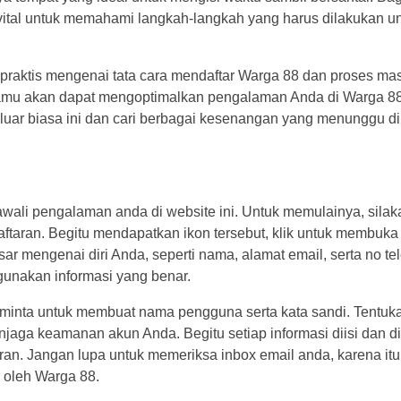
vital untuk memahami langkah-langkah yang harus dilakukan u
 praktis mengenai tata cara mendaftar Warga 88 dan proses mas
kamu akan dapat mengoptimalkan pengalaman Anda di Warga 8
 luar biasa ini dan cari berbagai kesenangan yang menunggu d
ali pengalaman anda di website ini. Untuk memulainya, silak
aftaran. Begitu mendapatkan ikon tersebut, klik untuk membuk
r mengenai diri Anda, seperti nama, alamat email, serta no te
unakan informasi yang benar.
diminta untuk membuat nama pengguna serta kata sandi. Tentu
ga keamanan akun Anda. Begitu setiap informasi diisi dan di
an. Jangan lupa untuk memeriksa inbox email anda, karena it
m oleh Warga 88.