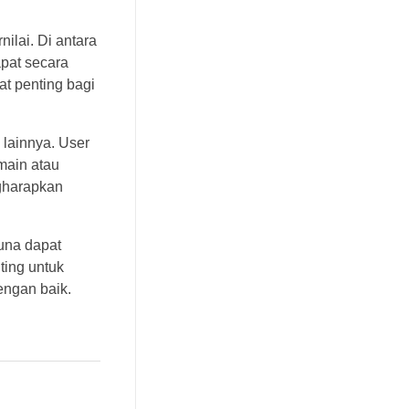
lai. Di antara
pat secara
at penting bagi
 lainnya. User
main atau
ngharapkan
una dapat
ting untuk
engan baik.