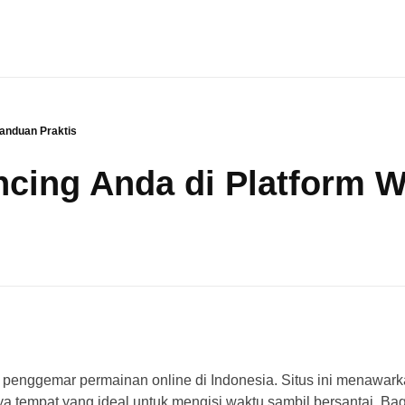
anduan Praktis
ncing Anda di Platform 
 penggemar permainan online di Indonesia. Situs ini menawar
a tempat yang ideal untuk mengisi waktu sambil bersantai. Ba