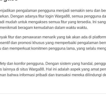
jadikan pengalaman pengguna menjadi semakin seru dan berni
arkan. Dengan adanya fitur login Warga88, semua pengguna da
di mudah untuk mengakses semua fitur yang tersedia. Ini sang
u menikmati beragam kemudahan dalam waktu waktu.
yak fitur dan penawaran menarik yang tak akan ada di platform
insentif dan promosi khusus yang memperbaiki pengalaman ber
baru dan memperkuat komitmen pengguna lama, yang selalu me
fety dan komfor pengguna. Dengan sistem yang handal, pengg
 lainnya di situs Warga88. Hal ini adalah aspek yang amat pen
n bahwa informasi pribadi dan transaksi mereka dilindungi d