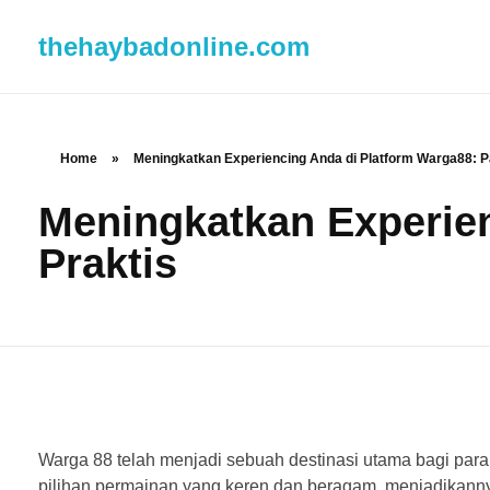
thehaybadonline.com
Home
»
Meningkatkan Experiencing Anda di Platform Warga88: P
Meningkatkan Experie
Praktis
M
Warga 88 telah menjadi sebuah destinasi utama bagi para
pilihan permainan yang keren dan beragam, menjadikanny