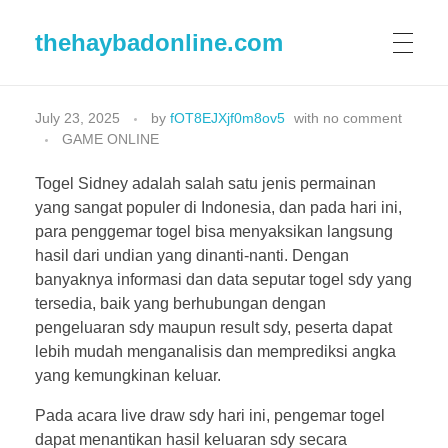
thehaybadonline.com
L
July 23, 2025
by
fOT8EJXjf0m8ov5
with
no comment
GAME ONLINE
i
Togel Sidney adalah salah satu jenis permainan
v
yang sangat populer di Indonesia, dan pada hari ini,
e
para penggemar togel bisa menyaksikan langsung
hasil dari undian yang dinanti-nanti. Dengan
D
banyaknya informasi dan data seputar togel sdy yang
tersedia, baik yang berhubungan dengan
r
pengeluaran sdy maupun result sdy, peserta dapat
lebih mudah menganalisis dan memprediksi angka
a
yang kemungkinan keluar.
w
Pada acara live draw sdy hari ini, pengemar togel
T
dapat menantikan hasil keluaran sdy secara