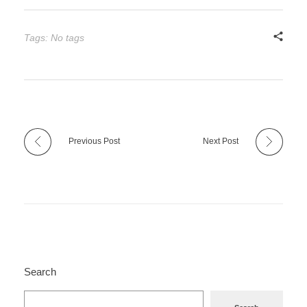
Tags: No tags
Previous Post
Next Post
Search