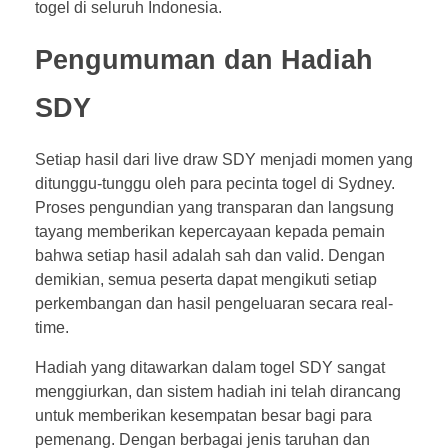
togel di seluruh Indonesia.
Pengumuman dan Hadiah
SDY
Setiap hasil dari live draw SDY menjadi momen yang
ditunggu-tunggu oleh para pecinta togel di Sydney.
Proses pengundian yang transparan dan langsung
tayang memberikan kepercayaan kepada pemain
bahwa setiap hasil adalah sah dan valid. Dengan
demikian, semua peserta dapat mengikuti setiap
perkembangan dan hasil pengeluaran secara real-
time.
Hadiah yang ditawarkan dalam togel SDY sangat
menggiurkan, dan sistem hadiah ini telah dirancang
untuk memberikan kesempatan besar bagi para
pemenang. Dengan berbagai jenis taruhan dan