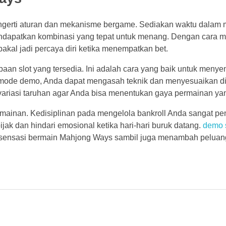
ngerti aturan dan mekanisme bergame. Sediakan waktu dala
endapatkan kombinasi yang tepat untuk menang. Dengan cara
kal jadi percaya diri ketika menempatkan bet.
n slot yang tersedia. Ini adalah cara yang baik untuk meny
 mode demo, Anda dapat mengasah teknik dan menyesuaikan di
riasi taruhan agar Anda bisa menentukan gaya permainan yan
mainan. Kedisiplinan pada mengelola bankroll Anda sangat pen
jak dan hindari emosional ketika hari-hari buruk datang.
demo s
 sensasi bermain Mahjong Ways sambil juga menambah peluan