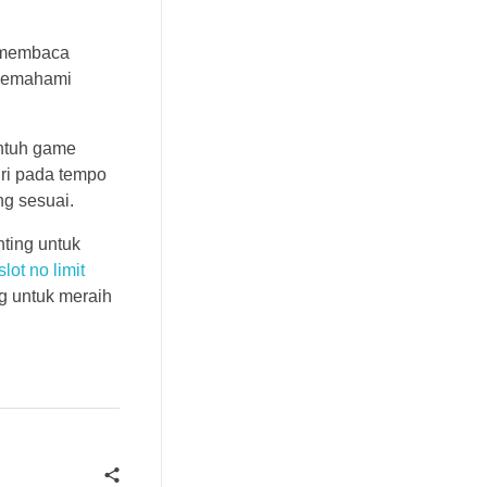
m membaca
 memahami
entuh game
ri pada tempo
g sesuai.
ting untuk
lot no limit
g untuk meraih