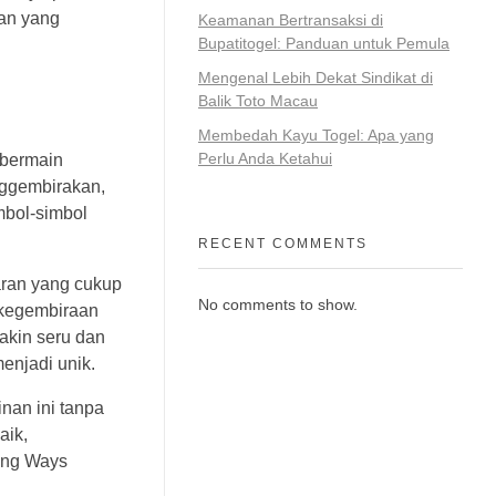
gan yang
Keamanan Bertransaksi di
Bupatitogel: Panduan untuk Pemula
Mengenal Lebih Dekat Sindikat di
Balik Toto Macau
Membedah Kayu Togel: Apa yang
Perlu Anda Ketahui
 bermain
nggembirakan,
mbol-simbol
RECENT COMMENTS
aran yang cukup
No comments to show.
 kegembiraan
akin seru dan
enjadi unik.
nan ini tanpa
aik,
ong Ways