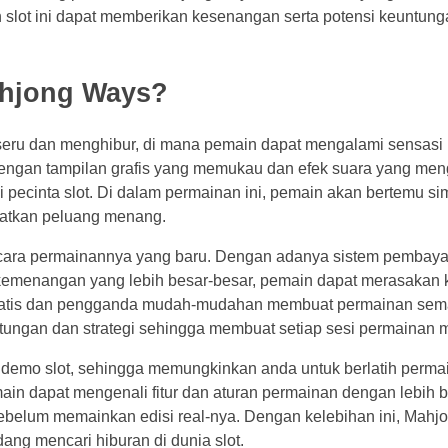
in slot ini dapat memberikan kesenangan serta potensi keuntun
hjong Ways?
 seru dan menghibur, di mana pemain dapat mengalami sensasi
Dengan tampilan grafis yang memukau dan efek suara yang me
pecinta slot. Di dalam permainan ini, pemain akan bertemu si
katkan peluang menang.
 cara permainannya yang baru. Dengan adanya sistem pembay
kemenangan yang lebih besar-besar, pemain dapat merasakan
ran gratis dan pengganda mudah-mudahan membuat permainan sem
tungan dan strategi sehingga membuat setiap sesi permainan m
 demo slot, sehingga memungkinkan anda untuk berlatih permai
n dapat mengenali fitur dan aturan permainan dengan lebih b
belum memainkan edisi real-nya. Dengan kelebihan ini, Mahj
ang mencari hiburan di dunia slot.