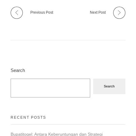
Previous Post
Next Post
Search
Search
RECENT POSTS
Bupatitogel: Antara Keberuntungan dan Strategi