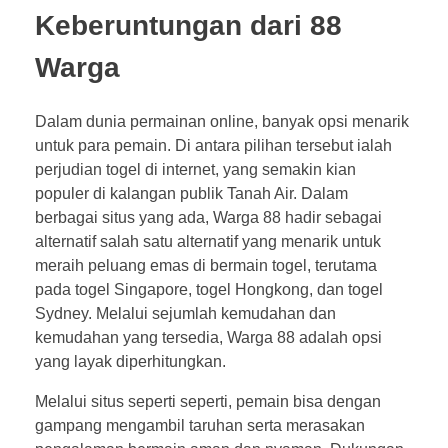
Keberuntungan dari 88
Warga
Dalam dunia permainan online, banyak opsi menarik
untuk para pemain. Di antara pilihan tersebut ialah
perjudian togel di internet, yang semakin kian
populer di kalangan publik Tanah Air. Dalam
berbagai situs yang ada, Warga 88 hadir sebagai
alternatif salah satu alternatif yang menarik untuk
meraih peluang emas di bermain togel, terutama
pada togel Singapore, togel Hongkong, dan togel
Sydney. Melalui sejumlah kemudahan dan
kemudahan yang tersedia, Warga 88 adalah opsi
yang layak diperhitungkan.
Melalui situs seperti seperti, pemain bisa dengan
gampang mengambil taruhan serta merasakan