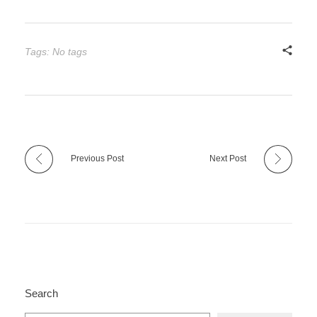
Tags: No tags
Previous Post
Next Post
Search