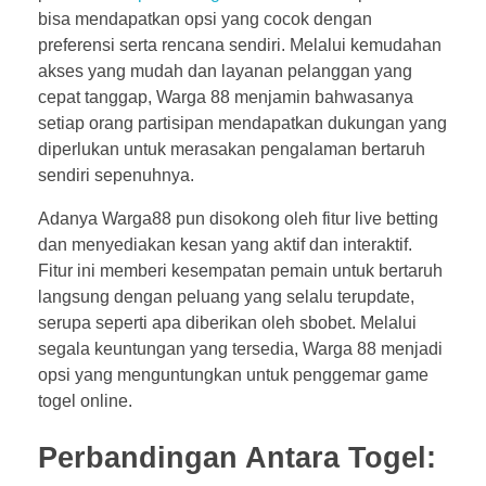
bisa mendapatkan opsi yang cocok dengan
preferensi serta rencana sendiri. Melalui kemudahan
akses yang mudah dan layanan pelanggan yang
cepat tanggap, Warga 88 menjamin bahwasanya
setiap orang partisipan mendapatkan dukungan yang
diperlukan untuk merasakan pengalaman bertaruh
sendiri sepenuhnya.
Adanya Warga88 pun disokong oleh fitur live betting
dan menyediakan kesan yang aktif dan interaktif.
Fitur ini memberi kesempatan pemain untuk bertaruh
langsung dengan peluang yang selalu terupdate,
serupa seperti apa diberikan oleh sbobet. Melalui
segala keuntungan yang tersedia, Warga 88 menjadi
opsi yang menguntungkan untuk penggemar game
togel online.
Perbandingan Antara Togel: