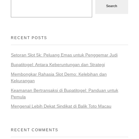
Search
RECENT POSTS
Setoran Slot 5k: Peluang Emas untuk Penggemar Judi
Bupatitogel: Antara Keberuntungan dan Strategi
Membongkar Rahasia Slot Demo: Kelebihan dan
Kekurangan
Keamanan Bertransaksi di Bupatitogel: Panduan untuk
Pemula
Mengenal Lebih Dekat Sindikat di Balik Toto Macau
RECENT COMMENTS