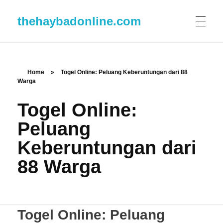
thehaybadonline.com
Home
»
Togel Online: Peluang Keberuntungan dari 88
Warga
Togel Online:
Peluang
Keberuntungan dari
88 Warga
Togel Online: Peluang