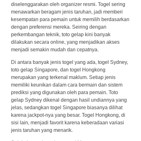
diselenggarakan oleh organizer resmi. Togel sering
i
menawarkan beragam jenis taruhan, jadi memberi
kesempatan para pemain untuk memilih berdasarkan
P
dengan preferensi mereka. Seiring dengan
perkembangan teknik, toto gelap kini banyak
e
dilakukan secara online, yang menjadikan akses
n
menjadi semakin mudah dan cepatnya.
Di antara banyak jenis togel yang ada, togel Sydney,
c
toto gelap Singapore, dan togel Hongkong
i
merupakan yang terkenal maklum. Setiap jenis
memiliki keunikan dalam cara bermain dan sistem
n
prediksi yang digunakan oleh para pemain. Toto
gelap Sydney dikenal dengan hasil undiannya yang
t
jelas, sedangkan togel Singapore biasanya dilihat
karena jackpot-nya yang besar. Togel Hongkong, di
a
sisi lain, menjadi favorit karena keberadaan variasi
T
jenis taruhan yang menarik.