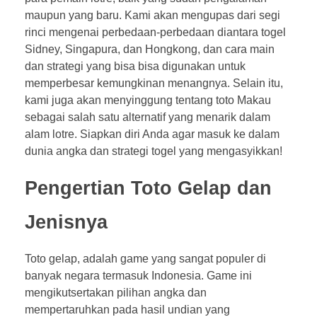
k
maupun yang baru. Kami akan mengupas dari segi
rinci mengenai perbedaan-perbedaan diantara togel
L
Sidney, Singapura, dan Hongkong, dan cara main
dan strategi yang bisa bisa digunakan untuk
e
memperbesar kemungkinan menangnya. Selain itu,
kami juga akan menyinggung tentang toto Makau
n
sebagai salah satu alternatif yang menarik dalam
g
alam lotre. Siapkan diri Anda agar masuk ke dalam
dunia angka dan strategi togel yang mengasyikkan!
k
Pengertian Toto Gelap dan
a
Jenisnya
p
b
Toto gelap, adalah game yang sangat populer di
banyak negara termasuk Indonesia. Game ini
a
mengikutsertakan pilihan angka dan
g
mempertaruhkan pada hasil undian yang