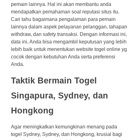
pemain lainnya. Hal ini akan membantu anda
a
mendapatkan pemahaman soal reputasi situs itu.
Cari tahu bagaimana pengalaman para pemain
n
lainnya dalam aspek pelayanan pelanggan, tahapan
withdraw, dan safety transaksi. Dengan informasi ini,
H
data ini, Anda bisa mengambil keputusan yang lebih
o
lebih baik untuk menentukan website togel online yg
cocok dengan kebutuhan Anda serta preferensi
n
Anda.
g
Taktik Bermain Togel
k
Singapura, Sydney, dan
o
Hongkong
n
Agar meningkatkan kemungkinan menang pada
g
togel Sydney, Sydney, dan Hongkong, krusial bagi