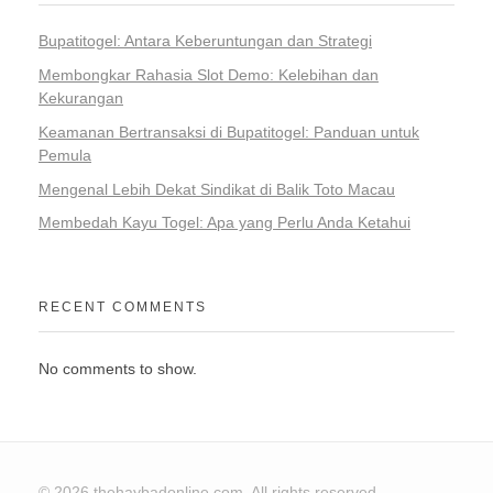
Bupatitogel: Antara Keberuntungan dan Strategi
Membongkar Rahasia Slot Demo: Kelebihan dan
Kekurangan
Keamanan Bertransaksi di Bupatitogel: Panduan untuk
Pemula
Mengenal Lebih Dekat Sindikat di Balik Toto Macau
Membedah Kayu Togel: Apa yang Perlu Anda Ketahui
RECENT COMMENTS
No comments to show.
© 2026 thehaybadonline.com. All rights reserved.