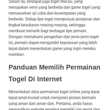
o
Selain itu, terdapat juga togel Macau, yang
merupakan versi yang berbeda dari game togel yang
g
menawarkan uji coba dan kesempatan yang
berbeda. Setiap tipe togel mempunyai peraturan dan
e
tingkat kesukaran masing-masing, sehingga
membuat menarik bagi berbagai tipe pemain.
l
Dengan memahami pengertian dan jenis-jenis togel
:
ini, pemain dapat mengambil keputusan yang lebih
tepat dalam menentukan game yang ingin mereka
H
mainkan.
o
Panduan Memilih Permainan
n
Togel Di Internet
g
Menentukan situs permainan togel online yang tepat
k
tepat amat krusial untuk menjamin proses bermain
o
yang aman dan aman dan. Pertama, anda harus
memastikan website tersebut memiliki izin resmi dan