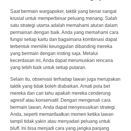
W
Saat bermain wargapoker, taktik yang benar sangat
krusial untuk memperbesar peluang menang. Salah
a
satu strategi utama adalah memahami aturan dalam
r
permainan dengan baik. Anda yang memahami cara
fungsi setiap kartu dan bagaimana kombinasi dapat
g
terbentuk memiliki keunggulan dibanding mereka
yang bermain dengan insting saja. Melalui
a
kecerdasan ini, Anda dapat merumuskan rencana
yang lebih baik untuk setiap putaran.
p
Selain itu, observasi terhadap lawan juga merupakan
o
taktik yang tidak boleh diabaikan. Amati pola bet
k
mereka dan cari tahu apakah mereka cenderung
agresif atau konservatif. Dengan mengenali cara
e
bermain lawan, Anda dapat menyesuaikan strategi
Anda, seperti memanfaatkan momen ketika lawan
r
tampil tidak yakin atau menyadari peluang untuk
bluff. Ini bisa menjadi cara yang jangka panjang