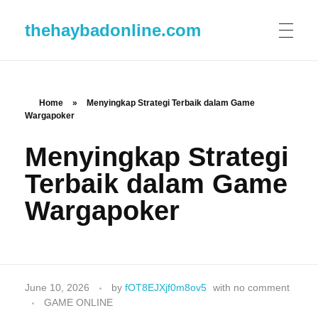
thehaybadonline.com
Home
»
Menyingkap Strategi Terbaik dalam Game
Wargapoker
Menyingkap Strategi
Terbaik dalam Game
Wargapoker
M
June 10, 2026
by
fOT8EJXjf0m8ov5
with
no comment
GAME ONLINE
e