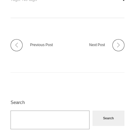
Previous Post
Next Post
Search
Search