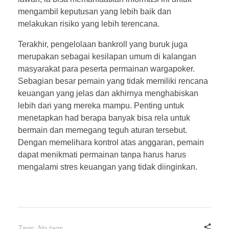
mengambil keputusan yang lebih baik dan
melakukan risiko yang lebih terencana.
Terakhir, pengelolaan bankroll yang buruk juga
merupakan sebagai kesilapan umum di kalangan
masyarakat para peserta permainan wargapoker.
Sebagian besar pemain yang tidak memiliki rencana
keuangan yang jelas dan akhirnya menghabiskan
lebih dari yang mereka mampu. Penting untuk
menetapkan had berapa banyak bisa rela untuk
bermain dan memegang teguh aturan tersebut.
Dengan memelihara kontrol atas anggaran, pemain
dapat menikmati permainan tanpa harus harus
mengalami stres keuangan yang tidak diinginkan.
Tags: No tags