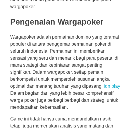
r
wargapoker.
a
Pengenalan Wargapoker
t
e
Wargapoker adalah permainan domino yang teramat
populer di antara penggemar permainan poker di
g
seluruh Indonesia. Permainan ini memberikan
sensasi yang seru dan menarik bagi para peserta, di
i
mana strategi dan kepintaran sangat penting
signifikan. Dalam wargapoker, setiap pemain
T
berkompetisi untuk memperoleh susunan angka
e
optimal dan menang taruhan yang dipasang.
idn play
Dalam bagian dari yang lebih besar komprehensif,
r
warga poker juga berbagi berbagi dan strategi untuk
mendapatkan keberhasilan.
b
Game ini tidak hanya cuma mengandalkan nasib,
a
tetapi juga memerlukan analisis yang matang dan