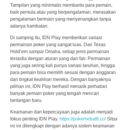
Tampilan yang minimalis membantu para pemain,
baik pemula atau yang berpengalaman, merasakan
pengalaman bermain yang menyenangkan tanpa
adanya hambatan.
Di samping itu, IDN Play memberikan variasi
permainan poker yang sangat luas. Dari Texas
Hold’em sampai Omaha, setiap jenis permainan
tersedia dengan aturan yang dan fair. Permainan
yang juga sering kali punya variasi taruhan, hingga
para pemain bisa memilih sesuai dengan anggaran
dan tingkat keahlian mereka. Dengan banyaknya
pilihan ini, IDN Play berhasil menarik perhatian
banyak pemain poker yang tengah mencari
tantangan baru.
Keamanan dan kepercayaan juga adalah menjadi
fokus penting IDN Play.
https://pokerhebat8.co/
Situs
ini ini dilengkapi dengan adanya sistem keamanan