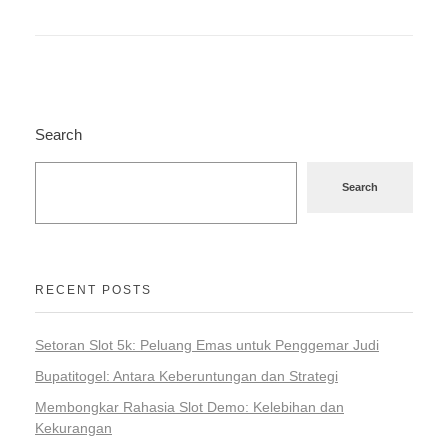
Search
Search
RECENT POSTS
Setoran Slot 5k: Peluang Emas untuk Penggemar Judi
Bupatitogel: Antara Keberuntungan dan Strategi
Membongkar Rahasia Slot Demo: Kelebihan dan
Kekurangan