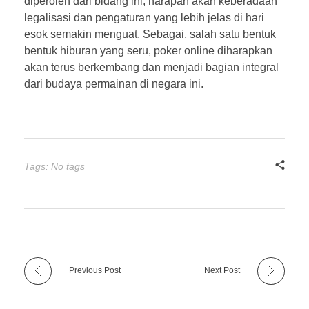
diperoleh dari bidang ini, harapan akan keberadaan
legalisasi dan pengaturan yang lebih jelas di hari
esok semakin menguat. Sebagai, salah satu bentuk
bentuk hiburan yang seru, poker online diharapkan
akan terus berkembang dan menjadi bagian integral
dari budaya permainan di negara ini.
Tags: No tags
Previous Post
Next Post