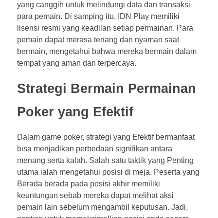
yang canggih untuk melindungi data dan transaksi
para pemain. Di samping itu, IDN Play memiliki
lisensi resmi yang keadilan setiap permainan. Para
pemain dapat merasa tenang dan nyaman saat
bermain, mengetahui bahwa mereka bermain dalam
tempat yang aman dan terpercaya.
Strategi Bermain Permainan
Poker yang Efektif
Dalam game poker, strategi yang Efektif bermanfaat
bisa menjadikan perbedaan signifikan antara
menang serta kalah. Salah satu taktik yang Penting
utama ialah mengetahui posisi di meja. Peserta yang
Berada berada pada posisi akhir memiliki
keuntungan sebab mereka dapat melihat aksi
pemain lain sebelum mengambil keputusan. Jadi,