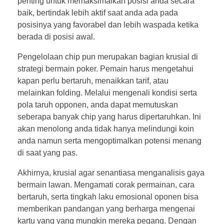
penting untuk memaksimalkan posisi anda secara
baik, bertindak lebih aktif saat anda ada pada
posisinya yang favorabel dan lebih waspada ketika
berada di posisi awal.
Pengelolaan chip pun merupakan bagian krusial di
strategi bermain poker. Pemain harus mengetahui
kapan perlu bertaruh, menaikkan tarif, atau
melainkan folding. Melalui mengenali kondisi serta
pola taruh opponen, anda dapat memutuskan
seberapa banyak chip yang harus dipertaruhkan. Ini
akan menolong anda tidak hanya melindungi koin
anda namun serta mengoptimalkan potensi menang
di saat yang pas.
Akhirnya, krusial agar senantiasa menganalisis gaya
bermain lawan. Mengamati corak permainan, cara
bertaruh, serta tingkah laku emosional oponen bisa
memberikan pandangan yang berharga mengenai
kartu yang yang mungkin mereka pegang. Dengan