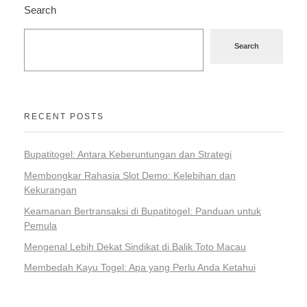
Search
Search
RECENT POSTS
Bupatitogel: Antara Keberuntungan dan Strategi
Membongkar Rahasia Slot Demo: Kelebihan dan
Kekurangan
Keamanan Bertransaksi di Bupatitogel: Panduan untuk
Pemula
Mengenal Lebih Dekat Sindikat di Balik Toto Macau
Membedah Kayu Togel: Apa yang Perlu Anda Ketahui