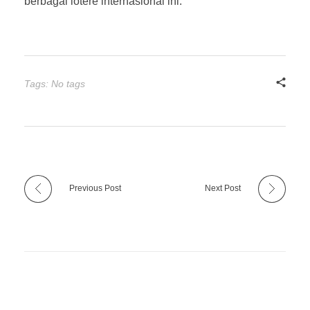
berbagai lotere internasional ini.
Tags: No tags
Previous Post
Next Post