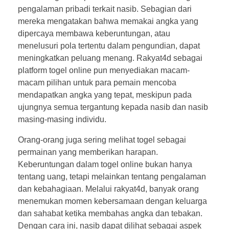
pengalaman pribadi terkait nasib. Sebagian dari
mereka mengatakan bahwa memakai angka yang
dipercaya membawa keberuntungan, atau
menelusuri pola tertentu dalam pengundian, dapat
meningkatkan peluang menang. Rakyat4d sebagai
platform togel online pun menyediakan macam-
macam pilihan untuk para pemain mencoba
mendapatkan angka yang tepat, meskipun pada
ujungnya semua tergantung kepada nasib dan nasib
masing-masing individu.
Orang-orang juga sering melihat togel sebagai
permainan yang memberikan harapan.
Keberuntungan dalam togel online bukan hanya
tentang uang, tetapi melainkan tentang pengalaman
dan kebahagiaan. Melalui rakyat4d, banyak orang
menemukan momen kebersamaan dengan keluarga
dan sahabat ketika membahas angka dan tebakan.
Dengan cara ini, nasib dapat dilihat sebagai aspek