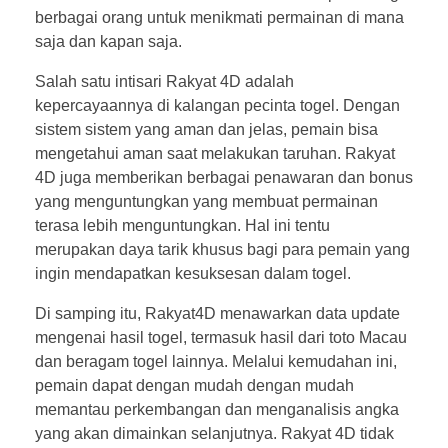
berbagai orang untuk menikmati permainan di mana
saja dan kapan saja.
Salah satu intisari Rakyat 4D adalah
kepercayaannya di kalangan pecinta togel. Dengan
sistem sistem yang aman dan jelas, pemain bisa
mengetahui aman saat melakukan taruhan. Rakyat
4D juga memberikan berbagai penawaran dan bonus
yang menguntungkan yang membuat permainan
terasa lebih menguntungkan. Hal ini tentu
merupakan daya tarik khusus bagi para pemain yang
ingin mendapatkan kesuksesan dalam togel.
Di samping itu, Rakyat4D menawarkan data update
mengenai hasil togel, termasuk hasil dari toto Macau
dan beragam togel lainnya. Melalui kemudahan ini,
pemain dapat dengan mudah dengan mudah
memantau perkembangan dan menganalisis angka
yang akan dimainkan selanjutnya. Rakyat 4D tidak