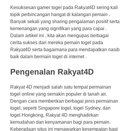
Kesuksesan gamer togel pada Rakyat4D sering kali
topik perbincangan hangat di kalangan pemain .
Banyak sekali yang sharing pengalaman positif serta
kemenangan yang signifikan yang para capai .
Dalam artikel ini , kita akan mengupas berbagai
cerita sukses dari mereka pemain togel pada
Rakyat4D serta bagaimana para mendapatkan nasib
baik dalam bermain togel di internet .
Pengenalan Rakyat4D
Rakyat 4D menjadi salah satu tempat permainan
togel online yang semakin populer di tanah air.
Dengan cara memberikan berbagai jenis permainan
togel, seperti Singapore togel, togel Sydney, dan
togel Hongkong, Rakyat 4D menghadirkan
kemudahan dan kenyamanan bagi para pemain.
Keberadaan situs ini menawarkan kesempatan bagi