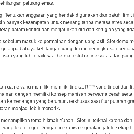
 kehilangan peluang emas.
ng. Tentukan anggaran yang hendak digunakan dan patuhi limit 
ebih banyak kesempatan untuk menang tanpa merasa stres secara
etap dalam kontrol dan menjauhkan diri dari kerugian yang tida
mo sebelum masuk ke permainan dengan uang asli. Slot demo 
gi tanpa bahaya kehilangan uang. Ini ini meningkatkan pema
an yang lebih baik saat bermain slot online secara langsung
an game yang memiliki memiliki tingkat RTP yang tinggi dan fit
mainan dengan memiliki konsep manisan berwarna cerah serta
 kemenangan yang beruntun, terkhusus saat fitur putaran grat
aran menjadi lebih menarik.
menampilkan tema hikmah Yunani. Slot ini terknal karena dan
t yang lebih tinggi. Dengan mekanisme gerakan jatuh, setiap ha