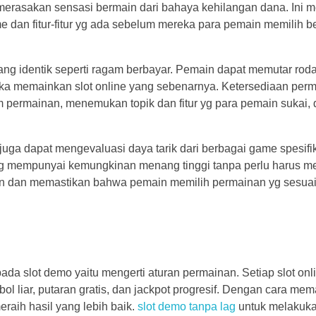
erasakan sensasi bermain dari bahaya kehilangan dana. Ini 
 dan fitur-fitur yg ada sebelum mereka para pemain memilih 
ang identik seperti ragam berbayar. Pemain dapat memutar rod
ika memainkan slot online yang sebenarnya. Ketersediaan perm
 permainan, menemukan topik dan fitur yg para pemain sukai
uga dapat mengevaluasi daya tarik dari berbagai game spesifi
 yang mempunyai kemungkinan menang tinggi tanpa perlu harus 
ian dan memastikan bahwa pemain memilih permainan yg sesua
a slot demo yaitu mengerti aturan permainan. Setiap slot onl
bol liar, putaran gratis, dan jackpot progresif. Dengan cara me
raih hasil yang lebih baik.
slot demo tanpa lag
untuk melakukan