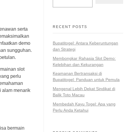
RECENT POSTS
menawan serta
memaksimalkan
nfaatkan demo
Bupatitogel: Antara Keberuntungan
dan Strategi
uhan sungguhan.
betulan.
Membongkar Rahasia Slot Demo:
Kelebihan dan Kekurangan
rmainan slot
Keamanan Bertransaksi di
yang perlu
Bupatitogel: Panduan untuk Pemula
n pemahaman
Mengenal Lebih Dekat Sindikat di
i alam menarik
Balik Toto Macau
Membedah Kayu Togel: Apa yang
Perlu Anda Ketahui
bisa bermain