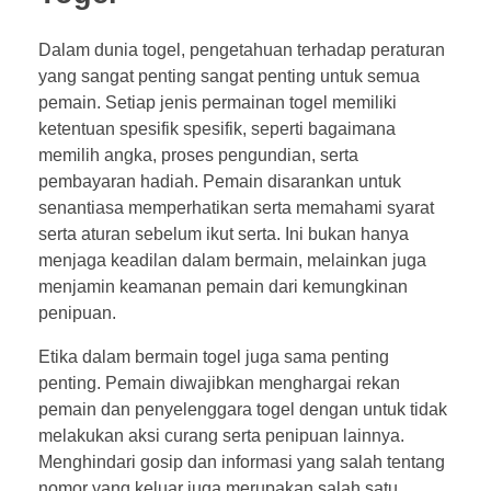
Dalam dunia togel, pengetahuan terhadap peraturan
yang sangat penting sangat penting untuk semua
pemain. Setiap jenis permainan togel memiliki
ketentuan spesifik spesifik, seperti bagaimana
memilih angka, proses pengundian, serta
pembayaran hadiah. Pemain disarankan untuk
senantiasa memperhatikan serta memahami syarat
serta aturan sebelum ikut serta. Ini bukan hanya
menjaga keadilan dalam bermain, melainkan juga
menjamin keamanan pemain dari kemungkinan
penipuan.
Etika dalam bermain togel juga sama penting
penting. Pemain diwajibkan menghargai rekan
pemain dan penyelenggara togel dengan untuk tidak
melakukan aksi curang serta penipuan lainnya.
Menghindari gosip dan informasi yang salah tentang
nomor yang keluar juga merupakan salah satu