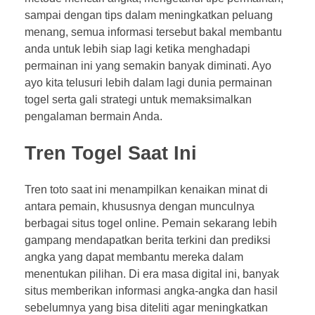
o
sampai dengan tips dalam meningkatkan peluang
menang, semua informasi tersebut bakal membantu
g
anda untuk lebih siap lagi ketika menghadapi
permainan ini yang semakin banyak diminati. Ayo
e
ayo kita telusuri lebih dalam lagi dunia permainan
togel serta gali strategi untuk memaksimalkan
l
pengalaman bermain Anda.
H
Tren Togel Saat Ini
a
r
Tren toto saat ini menampilkan kenaikan minat di
antara pemain, khususnya dengan munculnya
i
berbagai situs togel online. Pemain sekarang lebih
gampang mendapatkan berita terkini dan prediksi
I
angka yang dapat membantu mereka dalam
menentukan pilihan. Di era masa digital ini, banyak
n
situs memberikan informasi angka-angka dan hasil
i
sebelumnya yang bisa diteliti agar meningkatkan