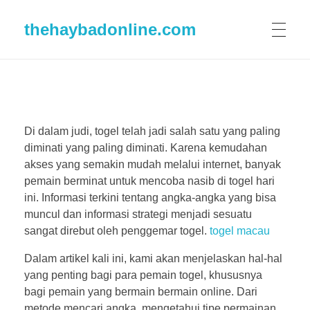
thehaybadonline.com
B
Di dalam judi, togel telah jadi salah satu yang paling
e
diminati yang paling diminati. Karena kemudahan
akses yang semakin mudah melalui internet, banyak
r
pemain berminat untuk mencoba nasib di togel hari
ini. Informasi terkini tentang angka-angka yang bisa
i
muncul dan informasi strategi menjadi sesuatu
sangat direbut oleh penggemar togel.
togel macau
t
Dalam artikel kali ini, kami akan menjelaskan hal-hal
a
yang penting bagi para pemain togel, khususnya
bagi pemain yang bermain bermain online. Dari
T
metode mencari angka, mengetahui tipe permainan,