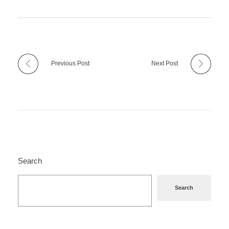
Previous Post
Next Post
Search
Search