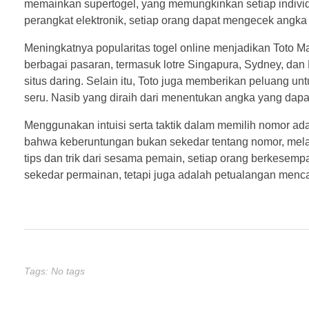
i
memainkan supertogel, yang memungkinkan setiap individu
perangkat elektronik, setiap orang dapat mengecek angka
k
Meningkatnya popularitas togel online menjadikan Toto 
d
berbagai pasaran, termasuk lotre Singapura, Sydney, d
situs daring. Selain itu, Toto juga memberikan peluang 
a
seru. Nasib yang diraih dari menentukan angka yang dap
l
Menggunakan intuisi serta taktik dalam memilih nomor ad
bahwa keberuntungan bukan sekedar tentang nomor, melai
a
tips dan trik dari sesama pemain, setiap orang berkese
m
sekedar permainan, tetapi juga adalah petualangan menca
P
a
k
Tags: No tags
e