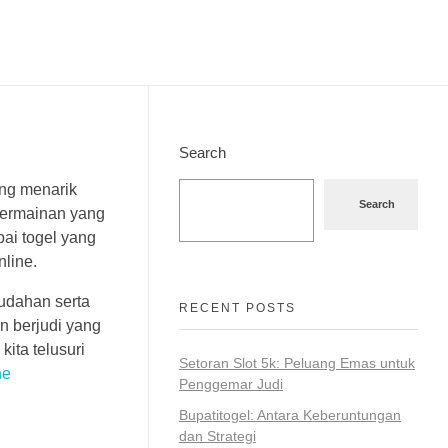
Search
ing menarik
Search
permainan yang
ai togel yang
line.
mudahan serta
RECENT POSTS
n berjudi yang
ita telusuri
Setoran Slot 5k: Peluang Emas untuk
ne
Penggemar Judi
Bupatitogel: Antara Keberuntungan
dan Strategi