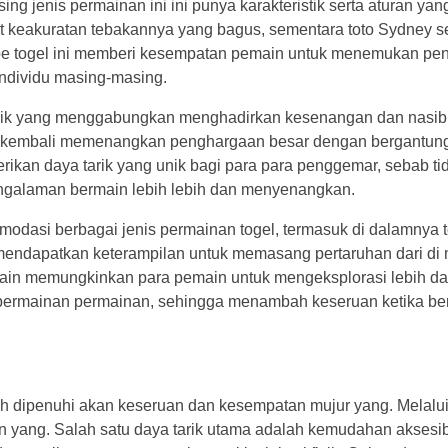
g jenis permainan ini ini punya karakteristik serta aturan ya
kat keakuratan tebakannya yang bagus, sementara toto Sydney se
ipe togel ini memberi kesempatan pemain untuk menemukan p
ndividu masing-masing.
narik yang menggabungkan menghadirkan kesenangan dan nasib
n kembali memenangkan penghargaan besar dengan bergantun
rikan daya tarik yang unik bagi para para penggemar, sebab t
engalaman bermain lebih lebih dan menyenangkan.
dasi berbagai jenis permainan togel, termasuk di dalamnya 
a mendapatkan keterampilan untuk memasang pertaruhan dari di 
g lain memungkinkan para pemain untuk mengeksplorasi lebih d
 permainan permainan, sehingga menambah keseruan ketika be
 dipenuhi akan keseruan dan kesempatan mujur yang. Melalui 
 yang. Salah satu daya tarik utama adalah kemudahan aksesib