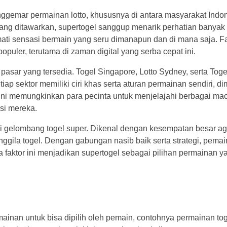
nggemar permainan lotto, khususnya di antara masyarakat Ind
g ditawarkan, supertogel sanggup menarik perhatian banyak p
mati sensasi bermain yang seru dimanapun dan di mana saja. Fak
uler, terutama di zaman digital yang serba cepat ini.
s pasar yang tersedia. Togel Singapore, Lotto Sydney, serta To
ap sektor memiliki ciri khas serta aturan permainan sendiri, 
ni memungkinkan para pecinta untuk menjelajahi berbagai m
si mereka.
 di gelombang togel super. Dikenal dengan kesempatan besar ag
nggila togel. Dengan gabungan nasib baik serta strategi, pem
aktor ini menjadikan supertogel sebagai pilihan permainan y
mainan untuk bisa dipilih oleh pemain, contohnya permainan to