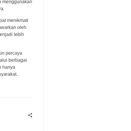
gan menggunakan
ya.
pat menikmati
awarkan oleh
enjadi lebih
ain percaya
alui berbagai
n hanya
syarakat.