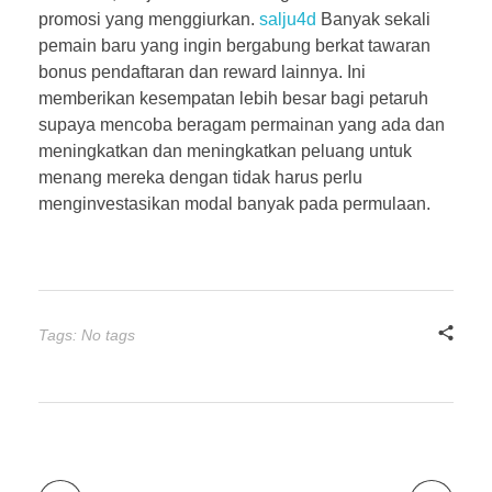
promosi yang menggiurkan.
salju4d
Banyak sekali
pemain baru yang ingin bergabung berkat tawaran
bonus pendaftaran dan reward lainnya. Ini
memberikan kesempatan lebih besar bagi petaruh
supaya mencoba beragam permainan yang ada dan
meningkatkan dan meningkatkan peluang untuk
menang mereka dengan tidak harus perlu
menginvestasikan modal banyak pada permulaan.
Tags: No tags