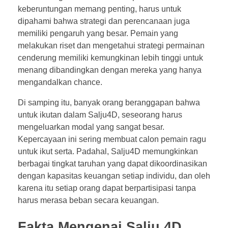
keberuntungan memang penting, harus untuk
dipahami bahwa strategi dan perencanaan juga
memiliki pengaruh yang besar. Pemain yang
melakukan riset dan mengetahui strategi permainan
cenderung memiliki kemungkinan lebih tinggi untuk
menang dibandingkan dengan mereka yang hanya
mengandalkan chance.
Di samping itu, banyak orang beranggapan bahwa
untuk ikutan dalam Salju4D, seseorang harus
mengeluarkan modal yang sangat besar.
Kepercayaan ini sering membuat calon pemain ragu
untuk ikut serta. Padahal, Salju4D memungkinkan
berbagai tingkat taruhan yang dapat dikoordinasikan
dengan kapasitas keuangan setiap individu, dan oleh
karena itu setiap orang dapat berpartisipasi tanpa
harus merasa beban secara keuangan.
Fakta Mengenai Salju 4D