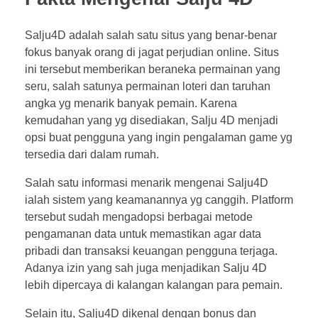
Salju4D adalah salah satu situs yang benar-benar
fokus banyak orang di jagat perjudian online. Situs
ini tersebut memberikan beraneka permainan yang
seru, salah satunya permainan loteri dan taruhan
angka yg menarik banyak pemain. Karena
kemudahan yang yg disediakan, Salju 4D menjadi
opsi buat pengguna yang ingin pengalaman game yg
tersedia dari dalam rumah.
Salah satu informasi menarik mengenai Salju4D
ialah sistem yang keamanannya yg canggih. Platform
tersebut sudah mengadopsi berbagai metode
pengamanan data untuk memastikan agar data
pribadi dan transaksi keuangan pengguna terjaga.
Adanya izin yang sah juga menjadikan Salju 4D
lebih dipercaya di kalangan kalangan para pemain.
Selain itu, Salju4D dikenal dengan bonus dan