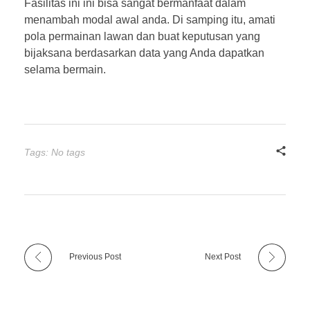
Fasilitas ini ini bisa sangat bermanfaat dalam
menambah modal awal anda. Di samping itu, amati
pola permainan lawan dan buat keputusan yang
bijaksana berdasarkan data yang Anda dapatkan
selama bermain.
Tags: No tags
Previous Post
Next Post