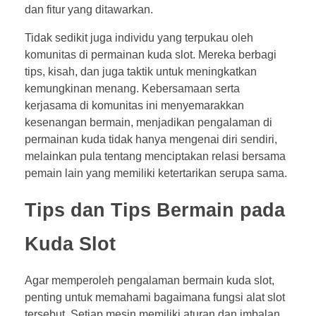
dan fitur yang ditawarkan.
e
Tidak sedikit juga individu yang terpukau oleh
r
komunitas di permainan kuda slot. Mereka berbagi
tips, kisah, dan juga taktik untuk meningkatkan
t
kemungkinan menang. Kebersamaan serta
kerjasama di komunitas ini menyemarakkan
a
kesenangan bermain, menjadikan pengalaman di
permainan kuda tidak hanya mengenai diri sendiri,
melainkan pula tentang menciptakan relasi bersama
pemain lain yang memiliki ketertarikan serupa sama.
Tips dan Tips Bermain pada
Kuda Slot
Agar memperoleh pengalaman bermain kuda slot,
penting untuk memahami bagaimana fungsi alat slot
tersebut. Setiap mesin memiliki aturan dan imbalan