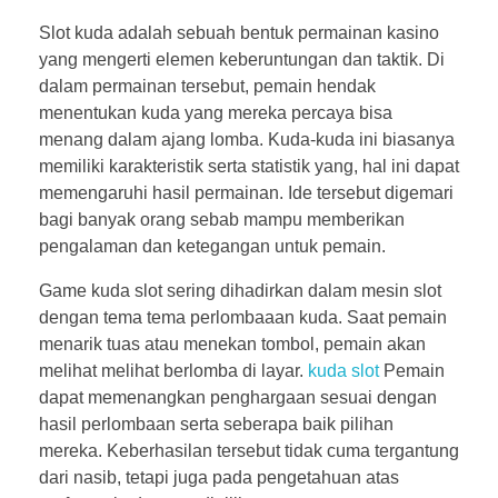
Slot kuda adalah sebuah bentuk permainan kasino
g
yang mengerti elemen keberuntungan dan taktik. Di
k
dalam permainan tersebut, pemain hendak
menentukan kuda yang mereka percaya bisa
a
menang dalam ajang lomba. Kuda-kuda ini biasanya
memiliki karakteristik serta statistik yang, hal ini dapat
n
memengaruhi hasil permainan. Ide tersebut digemari
bagi banyak orang sebab mampu memberikan
d
pengalaman dan ketegangan untuk pemain.
e
Game kuda slot sering dihadirkan dalam mesin slot
n
dengan tema tema perlombaaan kuda. Saat pemain
menarik tuas atau menekan tombol, pemain akan
g
melihat melihat berlomba di layar.
kuda slot
Pemain
dapat memenangkan penghargaan sesuai dengan
a
hasil perlombaan serta seberapa baik pilihan
mereka. Keberhasilan tersebut tidak cuma tergantung
n
dari nasib, tetapi juga pada pengetahuan atas