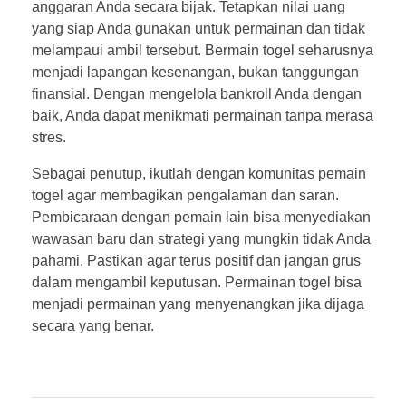
anggaran Anda secara bijak. Tetapkan nilai uang
yang siap Anda gunakan untuk permainan dan tidak
melampaui ambil tersebut. Bermain togel seharusnya
menjadi lapangan kesenangan, bukan tanggungan
finansial. Dengan mengelola bankroll Anda dengan
baik, Anda dapat menikmati permainan tanpa merasa
stres.
Sebagai penutup, ikutlah dengan komunitas pemain
togel agar membagikan pengalaman dan saran.
Pembicaraan dengan pemain lain bisa menyediakan
wawasan baru dan strategi yang mungkin tidak Anda
pahami. Pastikan agar terus positif dan jangan grus
dalam mengambil keputusan. Permainan togel bisa
menjadi permainan yang menyenangkan jika dijaga
secara yang benar.