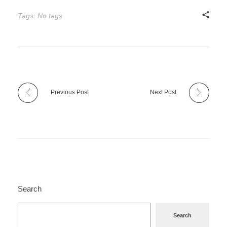
Tags: No tags
Previous Post
Next Post
Search
Search