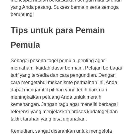
yang Anda pasang. Sukses bermain serta semoga
beruntung!
Tips untuk para Pemain
Pemula
Sebagai peserta togel pemula, penting agar
memahami kaidah dasar bermain. Pelajari berbagai
tarif yang tersedia dan cara pengundian. Dengan
cara mengetahui mekanisme permainan ini, Anda
dapat mengambil pilihan yang lebih baik dan
meningkatkan peluang Anda untuk meraih
kemenangan. Jangan ragu agar meneliti berbagai
referensi yang menjelaskan proses kudatogel dan
taktik taruhan yang bisa digunakan.
Kemudian, sangat disarankan untuk mengelola