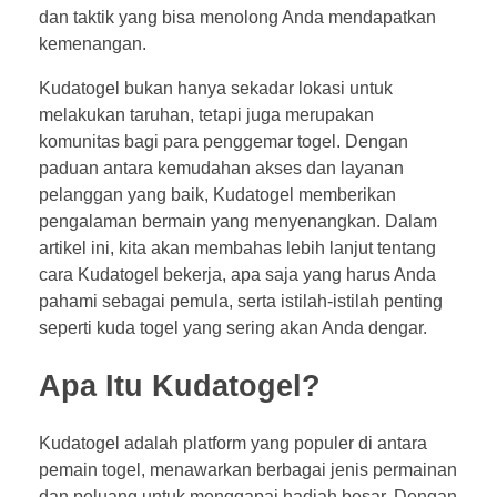
dan taktik yang bisa menolong Anda mendapatkan
kemenangan.
Kudatogel bukan hanya sekadar lokasi untuk
melakukan taruhan, tetapi juga merupakan
komunitas bagi para penggemar togel. Dengan
paduan antara kemudahan akses dan layanan
pelanggan yang baik, Kudatogel memberikan
pengalaman bermain yang menyenangkan. Dalam
artikel ini, kita akan membahas lebih lanjut tentang
cara Kudatogel bekerja, apa saja yang harus Anda
pahami sebagai pemula, serta istilah-istilah penting
seperti kuda togel yang sering akan Anda dengar.
Apa Itu Kudatogel?
Kudatogel adalah platform yang populer di antara
pemain togel, menawarkan berbagai jenis permainan
dan peluang untuk menggapai hadiah besar. Dengan