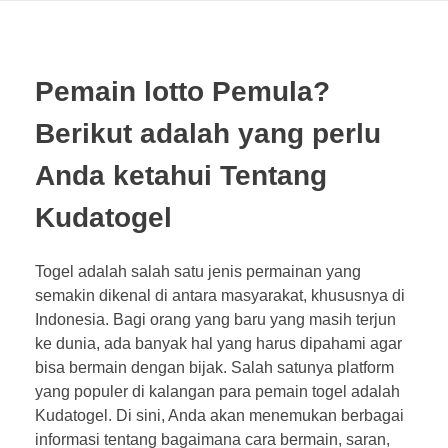
Pemain lotto Pemula?
Berikut adalah yang perlu
Anda ketahui Tentang
Kudatogel
Togel adalah salah satu jenis permainan yang
semakin dikenal di antara masyarakat, khususnya di
Indonesia. Bagi orang yang baru yang masih terjun
ke dunia, ada banyak hal yang harus dipahami agar
bisa bermain dengan bijak. Salah satunya platform
yang populer di kalangan para pemain togel adalah
Kudatogel. Di sini, Anda akan menemukan berbagai
informasi tentang bagaimana cara bermain, saran,