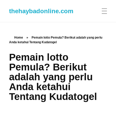
thehaybadonline.com
Home
»
Pemain lotto Pemula? Berikut adalah yang perlu
Anda ketahui Tentang Kudatogel
Pemain lotto
Pemula? Berikut
adalah yang perlu
Anda ketahui
Tentang Kudatogel