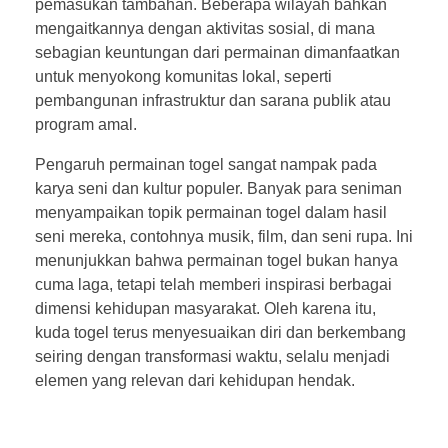
pemasukan tambahan. Beberapa wilayah bahkan
mengaitkannya dengan aktivitas sosial, di mana
sebagian keuntungan dari permainan dimanfaatkan
untuk menyokong komunitas lokal, seperti
pembangunan infrastruktur dan sarana publik atau
program amal.
Pengaruh permainan togel sangat nampak pada
karya seni dan kultur populer. Banyak para seniman
menyampaikan topik permainan togel dalam hasil
seni mereka, contohnya musik, film, dan seni rupa. Ini
menunjukkan bahwa permainan togel bukan hanya
cuma laga, tetapi telah memberi inspirasi berbagai
dimensi kehidupan masyarakat. Oleh karena itu,
kuda togel terus menyesuaikan diri dan berkembang
seiring dengan transformasi waktu, selalu menjadi
elemen yang relevan dari kehidupan hendak.