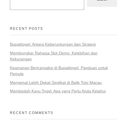
RECENT POSTS
Bupatitogel: Antara Keberuntungan dan Strategi
Membongkar Rahasia Slot Demo: Kelebihan dan
Kekurangan
Keamanan Bertransaksi di Bupatitogel: Panduan untuk
Pemula
Mengenal Lebih Dekat Sindikat di Balik Toto Macau
Membedah Kayu Togel: Apa yang Perlu Anda Ketahui
RECENT COMMENTS