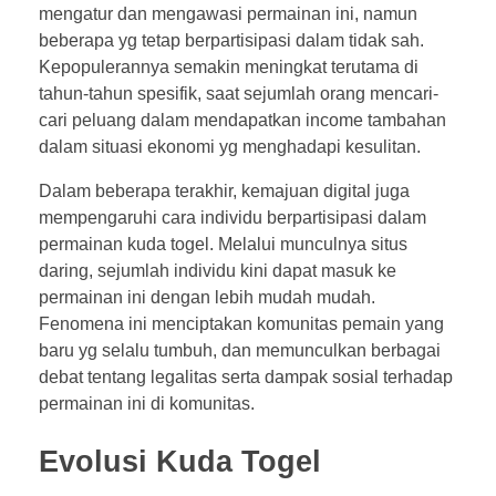
v
mengatur dan mengawasi permainan ini, namun
beberapa yg tetap berpartisipasi dalam tidak sah.
o
Kepopulerannya semakin meningkat terutama di
l
tahun-tahun spesifik, saat sejumlah orang mencari-
cari peluang dalam mendapatkan income tambahan
u
dalam situasi ekonomi yg menghadapi kesulitan.
s
Dalam beberapa terakhir, kemajuan digital juga
mempengaruhi cara individu berpartisipasi dalam
i
permainan kuda togel. Melalui munculnya situs
daring, sejumlah individu kini dapat masuk ke
n
permainan ini dengan lebih mudah mudah.
y
Fenomena ini menciptakan komunitas pemain yang
baru yg selalu tumbuh, dan memunculkan berbagai
a
debat tentang legalitas serta dampak sosial terhadap
permainan ini di komunitas.
d
Evolusi Kuda Togel
i