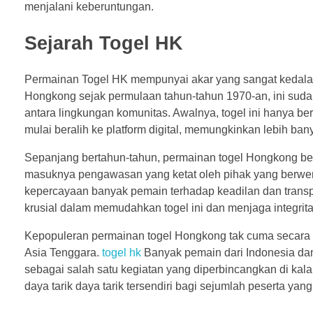
menjalani keberuntungan.
Sejarah Togel HK
Permainan Togel HK mempunyai akar yang sangat kedalama
Hongkong sejak permulaan tahun-tahun 1970-an, ini sudah 
antara lingkungan komunitas. Awalnya, togel ini hanya be
mulai beralih ke platform digital, memungkinkan lebih banya
Sepanjang bertahun-tahun, permainan togel Hongkong ber
masuknya pengawasan yang ketat oleh pihak yang berwena
kepercayaan banyak pemain terhadap keadilan dan transpa
krusial dalam memudahkan togel ini dan menjaga integrit
Kepopuleran permainan togel Hongkong tak cuma secara e
Asia Tenggara.
togel hk
Banyak pemain dari Indonesia dan 
sebagai salah satu kegiatan yang diperbincangkan di kalan
daya tarik daya tarik tersendiri bagi sejumlah peserta y