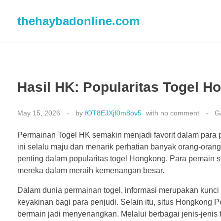
thehaybadonline.com
Hasil HK: Popularitas Togel 
May 15, 2026
by
fOT8EJXjf0m8ov5
with
no comment
G
Permainan Togel HK semakin menjadi favorit dalam para p
ini selalu maju dan menarik perhatian banyak orang-orang
penting dalam popularitas togel Hongkong. Para pemain
mereka dalam meraih kemenangan besar.
Dalam dunia permainan togel, informasi merupakan kunci
keyakinan bagi para penjudi. Selain itu, situs Hongkong 
bermain jadi menyenangkan. Melalui berbagai jenis-jenis