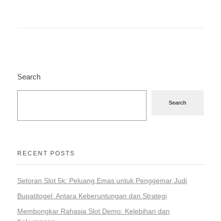
Search
Search
RECENT POSTS
Setoran Slot 5k: Peluang Emas untuk Penggemar Judi
Bupatitogel: Antara Keberuntungan dan Strategi
Membongkar Rahasia Slot Demo: Kelebihan dan