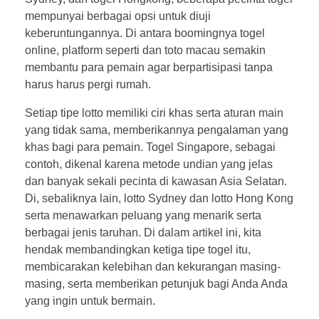
l
mempunyai berbagai opsi untuk diuji
keberuntungannya. Di antara boomingnya togel
i
online, platform seperti dan toto macau semakin
s
membantu para pemain agar berpartisipasi tanpa
harus harus pergi rumah.
i
Setiap tipe lotto memiliki ciri khas serta aturan main
s
yang tidak sama, memberikannya pengalaman yang
khas bagi para pemain. Togel Singapore, sebagai
L
contoh, dikenal karena metode undian yang jelas
dan banyak sekali pecinta di kawasan Asia Selatan.
o
Di, sebaliknya lain, lotto Sydney dan lotto Hong Kong
serta menawarkan peluang yang menarik serta
t
berbagai jenis taruhan. Di dalam artikel ini, kita
e
hendak membandingkan ketiga tipe togel itu,
membicarakan kelebihan dan kekurangan masing-
r
masing, serta memberikan petunjuk bagi Anda Anda
yang ingin untuk bermain.
e