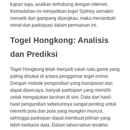
kapan saja, asalkan terhubung dengan internet.
Kemudahan ini menjadikan togel Sydney semakin
menarik dan gampang dijangkau, maka menambah
minat dan partisipasi dalam permainan ini.
Togel Hongkong: Analisis
dan Prediksi
Togel Hongkong telah menjadi salah satu game yang
paling disukai di antara penggemar togel online.
Dengan metode pengundian yang transparan dan
dapat dipercaya, banyak partisipan yang memilih
untuk mengajukan taruhan di sini. Data dari hasil-
hasil pengundian sebelumnya sangat penting untuk
meneliti pola dan pola yang mungkin muncul,
sehingga partisipan dapat membuat pilihan yang
lebih berbasis data. Dalam tahun-tahun terakhir,