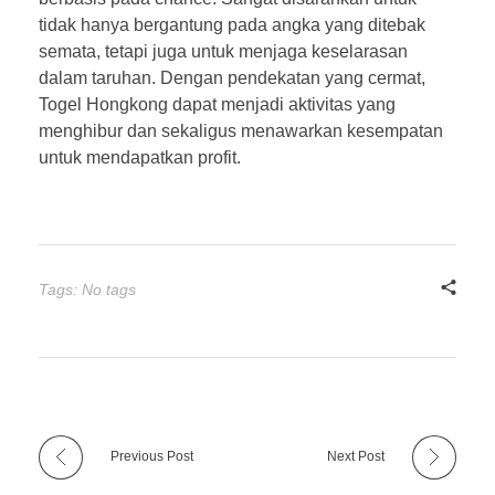
tidak hanya bergantung pada angka yang ditebak
semata, tetapi juga untuk menjaga keselarasan
dalam taruhan. Dengan pendekatan yang cermat,
Togel Hongkong dapat menjadi aktivitas yang
menghibur dan sekaligus menawarkan kesempatan
untuk mendapatkan profit.
Tags: No tags
Previous Post
Next Post