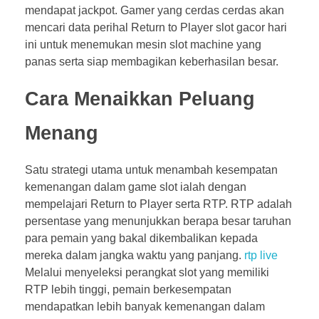
mendapat jackpot. Gamer yang cerdas cerdas akan
mencari data perihal Return to Player slot gacor hari
ini untuk menemukan mesin slot machine yang
panas serta siap membagikan keberhasilan besar.
Cara Menaikkan Peluang
Menang
Satu strategi utama untuk menambah kesempatan
kemenangan dalam game slot ialah dengan
mempelajari Return to Player serta RTP. RTP adalah
persentase yang menunjukkan berapa besar taruhan
para pemain yang bakal dikembalikan kepada
mereka dalam jangka waktu yang panjang.
rtp live
Melalui menyeleksi perangkat slot yang memiliki
RTP lebih tinggi, pemain berkesempatan
mendapatkan lebih banyak kemenangan dalam