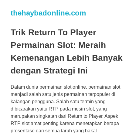
thehaybadonline.com
Trik Return To Player
Permainan Slot: Meraih
Kemenangan Lebih Banyak
dengan Strategi Ini
Dalam dunia permainan slot online, permainan slot
menjadi salah satu jenis permainan terpopuler di
kalangan pengguna. Salah satu termin yang
dibicarakan yaitu RTP pada mesin slot, yang
merupakan singkatan dari Return to Player. Aspek
RTP slot amat penting karena menetapkan berapa
prosentase dari semua taruh yang bakal