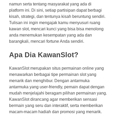
namun serta tentang masyarakat yang ada di
w
platform ini. Di sini, setiap partisipan dapat berbagi
kisah, strategi, dan tentunya kisah beruntung sendiri.
a
Tulisan ini ingin mengajak kamu menyusuri ruang
kawan slot, mencari kunci yang bisa bisa menolong
n
anda menemukan kesempatan yang ada dan
S
barangkali, mencari fortune Anda sendiri.
l
Apa Dia KawanSlot?
o
KawanSlot merupakan situs permainan online yang
t
menawarkan berbagai tipe permainan slot yang
menarik dan menghibur. Dengan antarmuka
:
antarmuka yang user-friendly, pemain dapat dengan
mudah menjelajahi beragam pilihan permainan yang.
M
KawanSlot dirancang agar memberikan sensasi
bermain yang seru dan interaktif, serta memberikan
e
macam-macam hadiah dan promosi yang menarik.