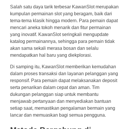
n
Salah satu daya tarik terbesar KawanSlot merupakan
g
kumpulan permainan slot yang beragam, baik dari
tema-tema klasik hingga modern. Para pemain dapat
g
mencari aneka tokoh menarik dan fitur permainan
yang inovatif. KawanSlot seringkali mengupdate
a
katalog permainannya, sehingga para pemain tidak
akan sama sekali merasa bosan dan selalu
p
mendapatkan hal baru yang diekplorasi.
a
Di samping itu, KawanSlot memberikan kemudahan
i
dalam proses transaksi dan layanan pelanggan yang
responsif. Para pemain dapat melaksanakan deposit
K
serta penarikan dalam cepat dan aman. Tim
dukungan pelanggan siap untuk membantu
e
menjawab pertanyaan dan menyediakan bantuan
setiap saat, memastikan pengalaman bermain yang
b
lancar dan memuaskan bagi semua pengguna.
e