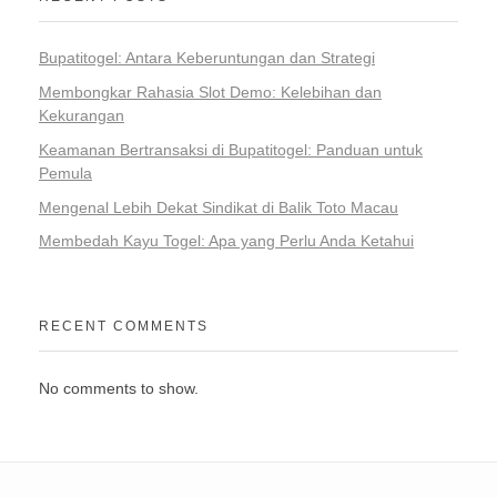
Bupatitogel: Antara Keberuntungan dan Strategi
Membongkar Rahasia Slot Demo: Kelebihan dan
Kekurangan
Keamanan Bertransaksi di Bupatitogel: Panduan untuk
Pemula
Mengenal Lebih Dekat Sindikat di Balik Toto Macau
Membedah Kayu Togel: Apa yang Perlu Anda Ketahui
RECENT COMMENTS
No comments to show.