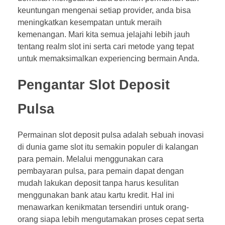
keuntungan mengenai setiap provider, anda bisa
M
meningkatkan kesempatan untuk meraih
kemenangan. Mari kita semua jelajahi lebih jauh
e
tentang realm slot ini serta cari metode yang tepat
untuk memaksimalkan experiencing bermain Anda.
n
g
Pengantar Slot Deposit
a
Pulsa
l
Permainan slot deposit pulsa adalah sebuah inovasi
a
di dunia game slot itu semakin populer di kalangan
para pemain. Melalui menggunakan cara
h
pembayaran pulsa, para pemain dapat dengan
mudah lakukan deposit tanpa harus kesulitan
k
menggunakan bank atau kartu kredit. Hal ini
a
menawarkan kenikmatan tersendiri untuk orang-
orang siapa lebih mengutamakan proses cepat serta