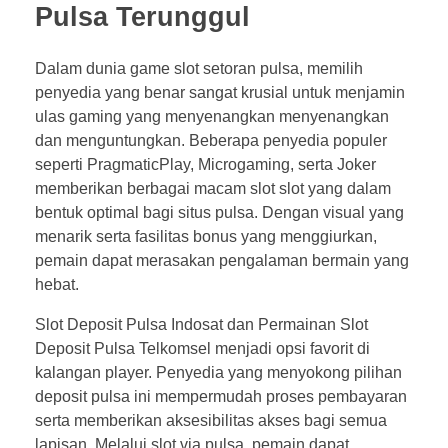
Pulsa Terunggul
Dalam dunia game slot setoran pulsa, memilih
penyedia yang benar sangat krusial untuk menjamin
ulas gaming yang menyenangkan menyenangkan
dan menguntungkan. Beberapa penyedia populer
seperti PragmaticPlay, Microgaming, serta Joker
memberikan berbagai macam slot slot yang dalam
bentuk optimal bagi situs pulsa. Dengan visual yang
menarik serta fasilitas bonus yang menggiurkan,
pemain dapat merasakan pengalaman bermain yang
hebat.
Slot Deposit Pulsa Indosat dan Permainan Slot
Deposit Pulsa Telkomsel menjadi opsi favorit di
kalangan player. Penyedia yang menyokong pilihan
deposit pulsa ini mempermudah proses pembayaran
serta memberikan aksesibilitas akses bagi semua
lapisan. Melalui slot via pulsa, pemain dapat