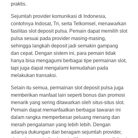
n
praktis.
d
Sejumlah provider komunikasi di Indonesia,
contohnya Indosat, Tri, serta Telkomsel, menawarkan
i
fasilitas slot deposit pulsa. Pemain dapat memilih slot
pulsa sesuai pada provider masing-masing,
P
sehingga langkah deposit jadi semakin gampang
dan cepat. Dengan sistem ini, para pemain tidak
e
hanya bisa mengagumi berbagai tipe permainan slot,
r
tapi juga dapat mengalami kemudahan pada
melakukan transaksi.
m
Selain itu semua, permainan slot deposit pulsa juga
a
memberikan manfaat lain seperti bonus dan promosi
menarik yang sering ditawarkan oleh situs-situs slot.
i
Pemain dapat memanfaatkan berbagai tawaran ini
dalam rangka memperbesar peluang menang dan
n
meraih pengalaman yang lebih lebih. Dengan
a
adanya dukungan dari beragam sejumlah provider,