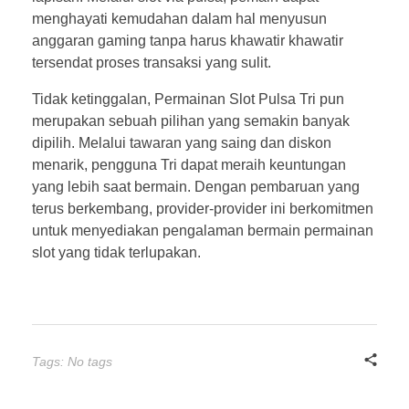
menghayati kemudahan dalam hal menyusun
anggaran gaming tanpa harus khawatir khawatir
tersendat proses transaksi yang sulit.
Tidak ketinggalan, Permainan Slot Pulsa Tri pun
merupakan sebuah pilihan yang semakin banyak
dipilih. Melalui tawaran yang saing dan diskon
menarik, pengguna Tri dapat meraih keuntungan
yang lebih saat bermain. Dengan pembaruan yang
terus berkembang, provider-provider ini berkomitmen
untuk menyediakan pengalaman bermain permainan
slot yang tidak terlupakan.
Tags: No tags