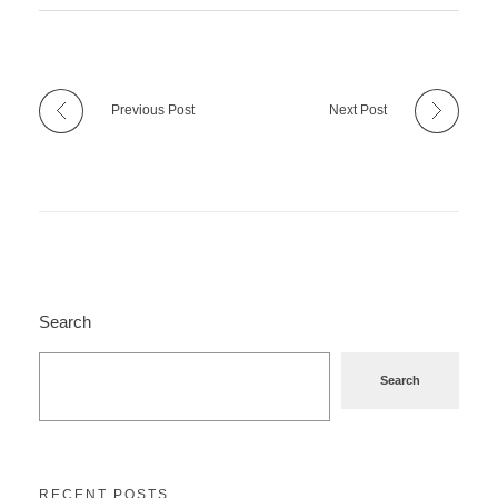
Previous Post
Next Post
Search
Search
RECENT POSTS