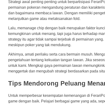
Strategi awal penting penting untuk berpartisipasi FerariP
k
permainan pokeran mengandung peraturan dan karakterist
dan bagaimana membaca lawan. Dengan memiliki pengetahu
a
melanjutkan game atau melaksanakan fold.
n
Lalu, memanage chip dengan baik merupakan faktor kunci 
kemungkinan untuk menang, tapi juga harus terhadap ma
K
strategy itu agar tidak sampai terjebak di permainan yan
meskipun poker yang tak mendukung.
e
Akhirnya, amati perilaku serta cara bermain musuh. Men
s
pengetahuan tentang kekuatan tangan lawan. Jika seseoran
untuk kami. Mengkaji gaya permainan lawan memungkinkan
e
menggertak dan mengubah strategi berdasarkan pada situ
m
Tips Mendorong Peluang Mena
p
a
Untuk memperbesar kesempatan kemenangan di FerariPoker
game dengan baik. Pelajari berbagai game yang ada, sepe