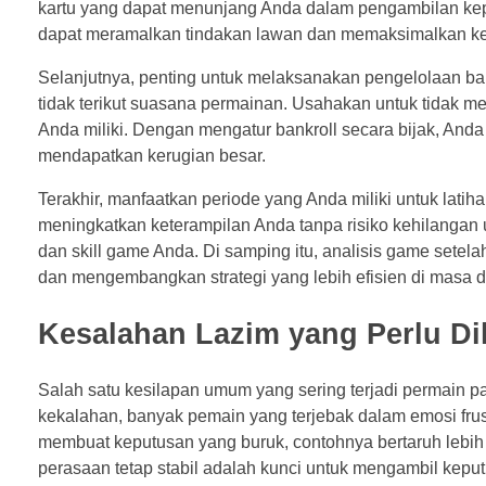
t
kartu yang dapat menunjang Anda dalam pengambilan kep
dapat meramalkan tindakan lawan dan memaksimalkan 
a
Selanjutnya, penting untuk melaksanakan pengelolaan bank
n
tidak terikut suasana permainan. Usahakan untuk tidak 
Anda miliki. Dengan mengatur bankroll secara bijak, And
M
mendapatkan kerugian besar.
e
Terakhir, manfaatkan periode yang Anda miliki untuk lati
meningkatkan keterampilan Anda tanpa risiko kehilanga
n
dan skill game Anda. Di samping itu, analisis game sete
a
dan mengembangkan strategi yang lebih efisien di masa 
n
Kesalahan Lazim yang Perlu Di
g
Salah satu kesilapan umum yang sering terjadi permain pa
d
kekalahan, banyak pemain yang terjebak dalam emosi frus
membuat keputusan yang buruk, contohnya bertaruh lebi
i
perasaan tetap stabil adalah kunci untuk mengambil kepu