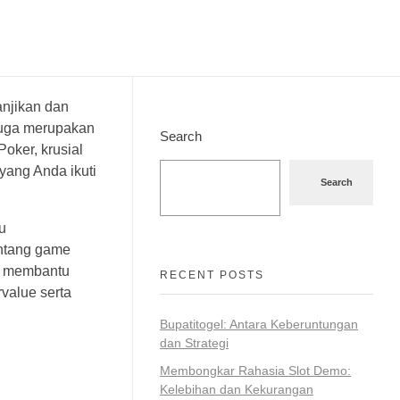
anjikan dan
juga merupakan
Search
oker, krusial
ang Anda ikuti
Search
u
entang game
sa membantu
RECENT POSTS
value serta
Bupatitogel: Antara Keberuntungan
dan Strategi
Membongkar Rahasia Slot Demo:
Kelebihan dan Kekurangan