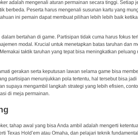
oker adalah mengenali aturan permainan secara tinggi. Setiap je
ik berbeda. Peserta harus mengenali susunan kartu yang mun
an ini pemain dapat membuat pilihan lebih lebih baik ketika
dalam bertahan di game. Partisipan tidak cuma harus fokus te
najemen modal. Krucial untuk menetapkan batas taruhan dan 
g. Memakai taktik taruhan yang tepat bisa meningkatkan peluan
gamati gerakan serta keputusan lawan selama game bisa membe
g partisipan menunjukkan pola tertentu, hal tersebut bisa jad
 supaya mengambil langkah strategi yang lebih efisien, cont
asi di meja permainan.
ng
, tahap awal yang bisa Anda ambil adalah mengerti ketentuan
rti Texas Hold’em atau Omaha, dan pelajari teknik fundamenta