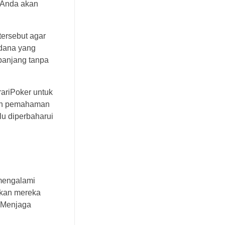
 Anda akan
tersebut agar
 dana yang
 panjang tanpa
rariPoker untuk
kan pemahaman
lu diperbaharui
 mengalami
bkan mereka
 Menjaga