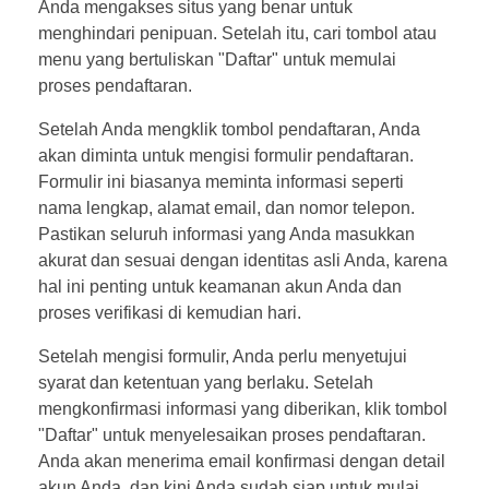
Anda mengakses situs yang benar untuk
menghindari penipuan. Setelah itu, cari tombol atau
menu yang bertuliskan "Daftar" untuk memulai
proses pendaftaran.
Setelah Anda mengklik tombol pendaftaran, Anda
akan diminta untuk mengisi formulir pendaftaran.
Formulir ini biasanya meminta informasi seperti
nama lengkap, alamat email, dan nomor telepon.
Pastikan seluruh informasi yang Anda masukkan
akurat dan sesuai dengan identitas asli Anda, karena
hal ini penting untuk keamanan akun Anda dan
proses verifikasi di kemudian hari.
Setelah mengisi formulir, Anda perlu menyetujui
syarat dan ketentuan yang berlaku. Setelah
mengkonfirmasi informasi yang diberikan, klik tombol
"Daftar" untuk menyelesaikan proses pendaftaran.
Anda akan menerima email konfirmasi dengan detail
akun Anda, dan kini Anda sudah siap untuk mulai