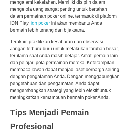
mengalami kekalahan. Memiliki disiplin dalam
mengelola uang sangat penting untuk bertahan
dalam permainan poker online, termasuk di platform
IDN Play.
idn poker
Ini akan membantu Anda
bermain lebih tenang dan bijaksana.
Terakhir, praktikkan kesabaran dan observasi.
Jangan terburu-buru untuk melakukan taruhan besar,
terutama saat Anda masih belajar. Amati pemain lain
dan pelajari pola permainan mereka. Keterampilan
membaca lawan dapat menjadi aset berharga seiring
dengan pengalaman Anda. Dengan menggabungkan
pengetahuan dan pengamatan, Anda dapat
mengembangkan strategi yang lebih efektif untuk
meningkatkan kemampuan bermain poker Anda.
Tips Menjadi Pemain
Profesional