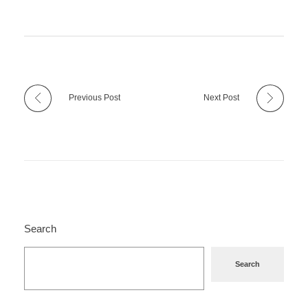
Previous Post
Next Post
Search
Search