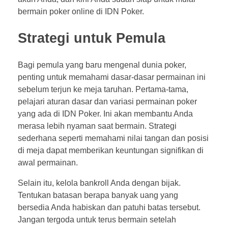
bermain poker online di IDN Poker.
Strategi untuk Pemula
Bagi pemula yang baru mengenal dunia poker,
penting untuk memahami dasar-dasar permainan ini
sebelum terjun ke meja taruhan. Pertama-tama,
pelajari aturan dasar dan variasi permainan poker
yang ada di IDN Poker. Ini akan membantu Anda
merasa lebih nyaman saat bermain. Strategi
sederhana seperti memahami nilai tangan dan posisi
di meja dapat memberikan keuntungan signifikan di
awal permainan.
Selain itu, kelola bankroll Anda dengan bijak.
Tentukan batasan berapa banyak uang yang
bersedia Anda habiskan dan patuhi batas tersebut.
Jangan tergoda untuk terus bermain setelah