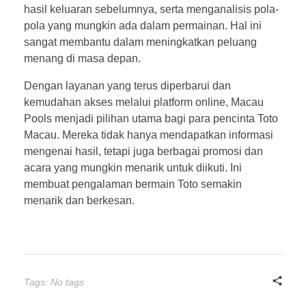
hasil keluaran sebelumnya, serta menganalisis pola-
pola yang mungkin ada dalam permainan. Hal ini
sangat membantu dalam meningkatkan peluang
menang di masa depan.
Dengan layanan yang terus diperbarui dan
kemudahan akses melalui platform online, Macau
Pools menjadi pilihan utama bagi para pencinta Toto
Macau. Mereka tidak hanya mendapatkan informasi
mengenai hasil, tetapi juga berbagai promosi dan
acara yang mungkin menarik untuk diikuti. Ini
membuat pengalaman bermain Toto semakin
menarik dan berkesan.
Tags: No tags