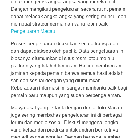
untuk mengecek angka-angka yang mereka pilih.
Dengan mengikuti pengeluaran secara rutin, pemain
d
dapat melacak angka-angka yang sering muncul dan
a
membuat strategi permainan yang lebih baik.
Pengeluaran Macau
n
Proses pengeluaran dilakukan secara transparan
H
dan dapat diakses oleh publik. Data pengeluaran ini
biasanya diumumkan di situs resmi atau melalui
a
platform yang telah ditentukan. Hal ini memberikan
jaminan kepada pemain bahwa semua hasil adalah
s
sah dan sesuai dengan yang diumumkan.
i
Keberadaan informasi ini sangat membantu baik bagi
pemain baru maupun yang sudah berpengalaman.
l
Masyarakat yang tertarik dengan dunia Toto Macau
S
juga sering membahas pengeluaran ini di berbagai
forum dan media sosial. Diskusi mengenai angka
e
yang keluar dan prediksi untuk undian berikutnya
menjadi sangat populer. Dengan berbagai sumber