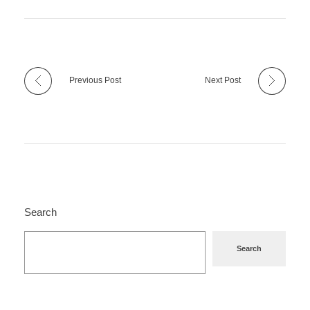
Previous Post
Next Post
Search
Search