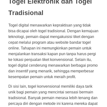
Togel Elektronik dan Togel
Tradisional
Togel digital menawarkan kepraktisan yang tidak
bisa dicapai oleh togel tradisional. Dengan kemajuan
teknologi, pemain dapat mengakuisisi tiket dengan
cepat melalui program atau website bandar togel
online. Tahapan ini memungkinkan pemain untuk
menjalankan transaksi kapan pun tanpa harus pergi
ke lokasi penjualan tiket konvensional. Selain itu,
togel digital cenderung menawarkan berbagai promo
dan insentif yang menarik, sehingga memperbesar
kesempatan pemain untuk meraih profit.
Di sisi lain, togel konvensional memiliki daya tarik
unik bagi pemain yang mencintai sensasi bermain
tradisional. Banyak pemain merasa lebih tenang dan
percaya diri dengan metode ini karena mereka dapat