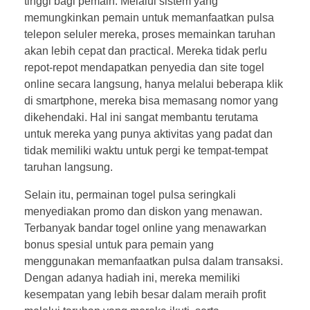
tinggi bagi pemain. Melalui sistem yang
memungkinkan pemain untuk memanfaatkan pulsa
telepon seluler mereka, proses memainkan taruhan
akan lebih cepat dan practical. Mereka tidak perlu
repot-repot mendapatkan penyedia dan site togel
online secara langsung, hanya melalui beberapa klik
di smartphone, mereka bisa memasang nomor yang
dikehendaki. Hal ini sangat membantu terutama
untuk mereka yang punya aktivitas yang padat dan
tidak memiliki waktu untuk pergi ke tempat-tempat
taruhan langsung.
Selain itu, permainan togel pulsa seringkali
menyediakan promo dan diskon yang menawan.
Terbanyak bandar togel online yang menawarkan
bonus spesial untuk para pemain yang
menggunakan memanfaatkan pulsa dalam transaksi.
Dengan adanya hadiah ini, mereka memiliki
kesempatan yang lebih besar dalam meraih profit