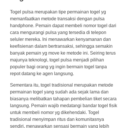
Togel pulsa merupakan tipe permainan togel yg
memanfaatkan metode transaksi dengan pulsa
handphone. Pemain dapat membeli nomor togel dari
cara mengurangi pulsa yang tersedia di telepon
seluler mereka. Ini menawarkan kenyamanan dan
keefisienan dalam bertransaksi, sehingga semakin
banyak pemain yg move ke metode ini. Seiring terus
majunya teknologi, togel pulsa menjadi pilihan
populer bagi orang yg ingin bermain togel tanpa
repot datang ke agen langsung.
Sementara itu, togel tradisional merupakan metode
permainan togel yang sudah ada sejak lama dan
biasanya melibatkan tahapan pembelian tiket secara
langsung. Pemain wajib medatangi bandar togel fisik
untuk membeli nomor yg dikehendaki. Togel
tradisional menyimpan ritus dan komunitasnya
sendiri, menawarkan sensasi bermain yang lebih