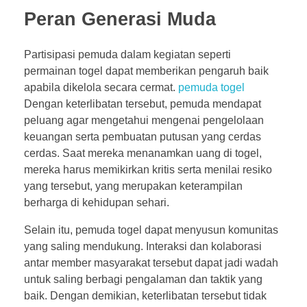
Peran Generasi Muda
Partisipasi pemuda dalam kegiatan seperti
permainan togel dapat memberikan pengaruh baik
apabila dikelola secara cermat.
pemuda togel
Dengan keterlibatan tersebut, pemuda mendapat
peluang agar mengetahui mengenai pengelolaan
keuangan serta pembuatan putusan yang cerdas
cerdas. Saat mereka menanamkan uang di togel,
mereka harus memikirkan kritis serta menilai resiko
yang tersebut, yang merupakan keterampilan
berharga di kehidupan sehari.
Selain itu, pemuda togel dapat menyusun komunitas
yang saling mendukung. Interaksi dan kolaborasi
antar member masyarakat tersebut dapat jadi wadah
untuk saling berbagi pengalaman dan taktik yang
baik. Dengan demikian, keterlibatan tersebut tidak