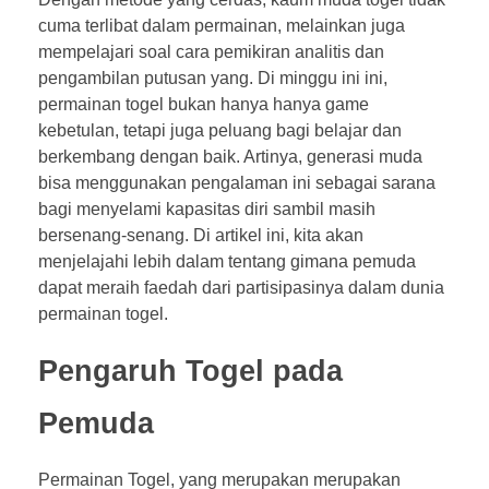
cuma terlibat dalam permainan, melainkan juga
d
mempelajari soal cara pemikiran analitis dan
pengambilan putusan yang. Di minggu ini ini,
a
permainan togel bukan hanya hanya game
:
kebetulan, tetapi juga peluang bagi belajar dan
berkembang dengan baik. Artinya, generasi muda
M
bisa menggunakan pengalaman ini sebagai sarana
bagi menyelami kapasitas diri sambil masih
e
bersenang-senang. Di artikel ini, kita akan
menjelajahi lebih dalam tentang gimana pemuda
n
dapat meraih faedah dari partisipasinya dalam dunia
e
permainan togel.
l
Pengaruh Togel pada
u
Pemuda
s
Permainan Togel, yang merupakan merupakan