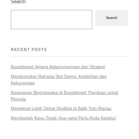
Search
Search
RECENT POSTS
Bupatitogel: Antara Keberuntungan dan Strategi
Membongkar Rahasia Slot Demo: Kelebihan dan
Kekurangan
Keamanan Bertransaksi di Bupatitogel: Panduan untuk
Pemula
Mengenal Lebih Dekat Sindikat di Balik Toto Macau
Membedah Kayu Togel: Apa yang Perlu Anda Ketahui