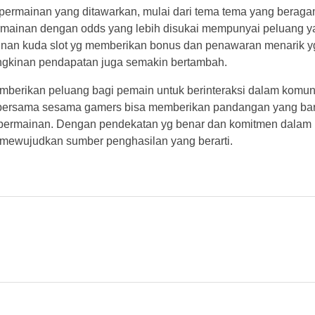
 permainan yang ditawarkan, mulai dari tema tema yang beraga
rmainan dengan odds yang lebih disukai mempunyai peluang ya
ainan kuda slot yg memberikan bonus dan penawaran menarik y
gkinan pendapatan juga semakin bertambah.
emberikan peluang bagi pemain untuk berinteraksi dalam komun
an bersama sesama gamers bisa memberikan pandangan yang ba
n permainan. Dengan pendekatan yg benar dan komitmen dalam 
at mewujudkan sumber penghasilan yang berarti.