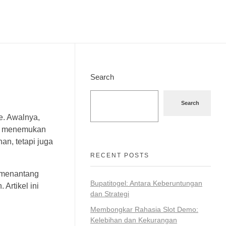
Search
Search
e. Awalnya,
ng menemukan
an, tetapi juga
RECENT POSTS
 menantang
Bupatitogel: Antara Keberuntungan
Artikel ini
dan Strategi
Membongkar Rahasia Slot Demo:
Kelebihan dan Kekurangan