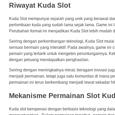
Riwayat Kuda Slot
a
:
Kuda Slot mempunyai sejarah yang unik yang berawal dari 
perlombaan kuda yang sudah lama sejak lama. Game ini lal
D
Perubahan format ini menjadikan Kuda Slot lebih mudah 
a
Seiring dengan perkembangan teknologi, Kuda Slot mulai
r
sensasi bermain yang interaktif. Pada awalnya, game ini 
pemain yang tertarik untuk mengetes peruntungannya. K
i
dengan peluang mendapatkan penghasilan.
H
Seiring dengan meningkatnya minat, beragam inovasi jug
menjadi permainan, tetapi juga satu komunitas di mana pe
i
permainan ini terus berkembang menjadi lewat sekadar hib
b
Mekanisme Permainan Slot Ku
u
Kuda slot beroperasi dengan berbasis teknologi yang da
r