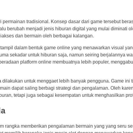
permainan tradisional. Konsep dasar dari game tersebut beras
u berubah menjadi jenis hiburan digital yang mulai diminati o
diakses dan bermain oleh berbagai kalangan.
 tampil dalam bentuk game online yang menawarkan visual ya
cuma sekadar untuk hiburan saja, namun seiring berjalannya wa
eberadaan platform online membuatnya lebih populer, menggab
a dilakukan untuk menggaet lebih banyak pengguna. Game ini 
main dapat saling berbagi strategi dan pengalaman. Oleh karena
uran, tetapi juga sebagai kesempatan untuk menghasilkan profi
da
lam rangka memberikan pengalaman bermain yang yang seru se