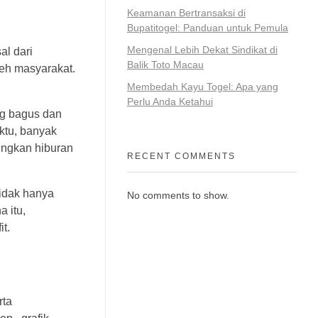
Keamanan Bertransaksi di
Bupatitogel: Panduan untuk Pemula
Mengenal Lebih Dekat Sindikat di
al dari
Balik Toto Macau
leh masyarakat.
Membedah Kayu Togel: Apa yang
Perlu Anda Ketahui
ng bagus dan
ktu, banyak
ungkan hiburan
RECENT COMMENTS
tidak hanya
No comments to show.
 itu,
t.
rta