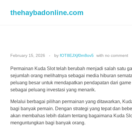
thehaybadonline.com
S
February 15, 2026
by
fOT8EJXjf0m8ov5
with
no comment
l
Permainan Kuda Slot telah berubah menjadi salah satu g
o
sejumlah orang melihatnya sebagai media hiburan semat
peluang besar untuk mendapatkan pendapatan dari game ini
t
sebagai peluang investasi yang menarik.
K
Melalui berbagai pilihan permainan yang ditawarkan, 
bagi banyak pemain. Dengan strategi yang tepat dan bebera
u
akan membahas lebih dalam tentang bagaimana Kuda Slot
menguntungkan bagi banyak orang.
d