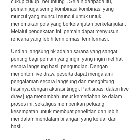
cukup cukup "beruntung". Selain daripada itu,
pemain juga sering kombinasi kombinasi yang
i
muncul yang muncul muncul untuk untuk
s
menemukan pola yang berkelanjutan berkelanjutan.
Melalui pendekatan ini, pemain dapat menyusun
i
rencana yang lebih terinformasi terinformasi.
s
Undian langsung hk adalah sarana yang sangat
penting bagi pemain yang ingin yang ingin melihat
I
secara langsung hasil pengundian. Dengan
menonton live draw, peserta dapat mengalami
n
pengalaman secara langsung dan menghitung
f
hasilnya dengan akurasi tinggi. Partisipasi dalam live
draw juga menambah unsur kemeriahan ke dalam
o
proses ini, sekaligus memberikan peluang
kesempatan untuk membuat penelitian dan lebih
r
mendalam mendalam bilangan yang keluar dari
hasil.
m