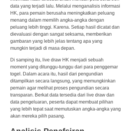
g
data yang terjadi lalu. Melalui menganalisis informasi
HK, para pemain berusaha meningkatkan peluang
a
menang dalam memilih angka-angka dengan
n
peluang lebih tinggi. Karena. Setiap hasil dicatat dan
dievaluasi dengan sangat seksama, memberikan
a
gambaran yang lebih jelas tentang apa yang
mungkin terjadi di masa depan.
l
Di samping itu, live draw HK menjadi sebuah
i
moment yang ditunggu-tunggu dari para penggemar
togel. Dalam acara itu, hasil dari pengundian
s
ditampilkan secara langsung, yang memungkinkan
i
pemain agar melihat proses pengundian secara
transparan. Berkat data tersedia dari live draw dan
s
data pengeluaran, peserta dapat membuat pilihan
yang lebih tepat saat memutuskan angka-angka yang
T
akan mereka pilih pasang.
a