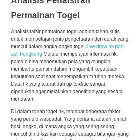
Analisis Penafsiran
f
Permainan Togel
s
Analisis tafsir permainan togel adalah tahap kritis
i
untuk mempelajari jenis pengeluaran dan corak yang
r
muncul dalam angka-angka togel.
live draw hk pool
asli hongkong
Melalui mempelajari informasi hk,
d
pemain bisa menemukan pola yang mungkin,
membantu pemain dalam mengambil keputusan
a
keputusan saat saat menempatkan taruhan mereka.
Data hk yang akurat dan up-to-date sangat
n
diperlukan agar melakukan penelitian yang secara
A
mendalam.
n
Di dalam ranah togel hk, terdapat beberapa faktor
yang perlu diwaspadai. Yang pertama adalah jumlah
a
hasil angka, di mana angka yang sering sering
muncul diindikasikan sebagai sebagai bilangan yang
l