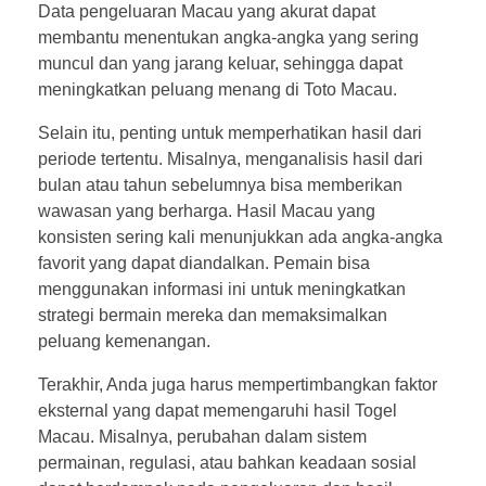
Data pengeluaran Macau yang akurat dapat
membantu menentukan angka-angka yang sering
muncul dan yang jarang keluar, sehingga dapat
meningkatkan peluang menang di Toto Macau.
Selain itu, penting untuk memperhatikan hasil dari
periode tertentu. Misalnya, menganalisis hasil dari
bulan atau tahun sebelumnya bisa memberikan
wawasan yang berharga. Hasil Macau yang
konsisten sering kali menunjukkan ada angka-angka
favorit yang dapat diandalkan. Pemain bisa
menggunakan informasi ini untuk meningkatkan
strategi bermain mereka dan memaksimalkan
peluang kemenangan.
Terakhir, Anda juga harus mempertimbangkan faktor
eksternal yang dapat memengaruhi hasil Togel
Macau. Misalnya, perubahan dalam sistem
permainan, regulasi, atau bahkan keadaan sosial