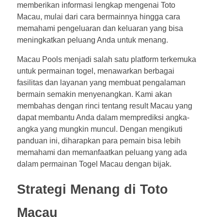
memberikan informasi lengkap mengenai Toto
Macau, mulai dari cara bermainnya hingga cara
memahami pengeluaran dan keluaran yang bisa
meningkatkan peluang Anda untuk menang.
Macau Pools menjadi salah satu platform terkemuka
untuk permainan togel, menawarkan berbagai
fasilitas dan layanan yang membuat pengalaman
bermain semakin menyenangkan. Kami akan
membahas dengan rinci tentang result Macau yang
dapat membantu Anda dalam memprediksi angka-
angka yang mungkin muncul. Dengan mengikuti
panduan ini, diharapkan para pemain bisa lebih
memahami dan memanfaatkan peluang yang ada
dalam permainan Togel Macau dengan bijak.
Strategi Menang di Toto
Macau