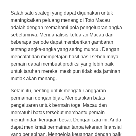
Salah satu strategi yang dapat digunakan untuk
meningkatkan peluang menang di Toto Macau
adalah dengan memahami pola pengeluaran angka
sebelumnya. Menganalisis keluaran Macau dari
beberapa periode dapat memberikan gambaran
tentang angka-angka yang sering muncul. Dengan
mencatat dan mempelajari hasil hasil sebelumnya,
pemain dapat membuat prediksi yang lebih baik
untuk taruhan mereka, meskipun tidak ada jaminan
mutlak akan menang.
Selain itu, penting untuk mengatur anggaran
permainan dengan bijak. Menetapkan batas
pengeluaran untuk bermain togel Macau dan
mematuhi batas tersebut membantu pemain
menghindari kerugian besar. Dengan cara ini, Anda
dapat menikmati permainan tanpa tekanan finansial
yang berlebihan. Mengelola keuangan dengan baik