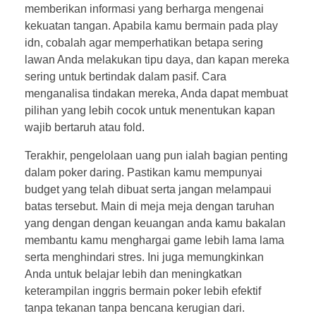
memberikan informasi yang berharga mengenai
kekuatan tangan. Apabila kamu bermain pada play
idn, cobalah agar memperhatikan betapa sering
lawan Anda melakukan tipu daya, dan kapan mereka
sering untuk bertindak dalam pasif. Cara
menganalisa tindakan mereka, Anda dapat membuat
pilihan yang lebih cocok untuk menentukan kapan
wajib bertaruh atau fold.
Terakhir, pengelolaan uang pun ialah bagian penting
dalam poker daring. Pastikan kamu mempunyai
budget yang telah dibuat serta jangan melampaui
batas tersebut. Main di meja meja dengan taruhan
yang dengan dengan keuangan anda kamu bakalan
membantu kamu menghargai game lebih lama lama
serta menghindari stres. Ini juga memungkinkan
Anda untuk belajar lebih dan meningkatkan
keterampilan inggris bermain poker lebih efektif
tanpa tekanan tanpa bencana kerugian dari.