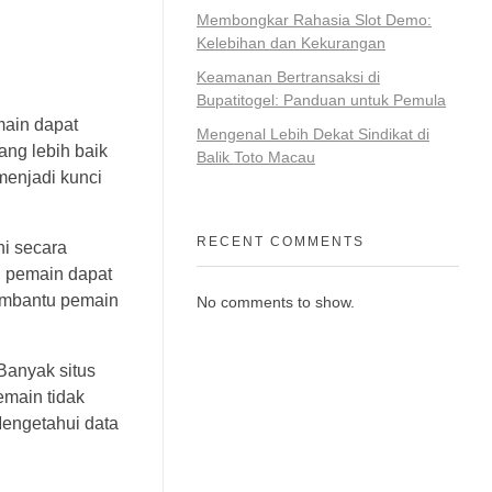
Membongkar Rahasia Slot Demo:
Kelebihan dan Kekurangan
Keamanan Bertransaksi di
Bupatitogel: Panduan untuk Pemula
main dapat
Mengenal Lebih Dekat Sindikat di
ang lebih baik
Balik Toto Macau
enjadi kunci
RECENT COMMENTS
ni secara
, pemain dapat
membantu pemain
No comments to show.
 Banyak situs
emain tidak
Mengetahui data