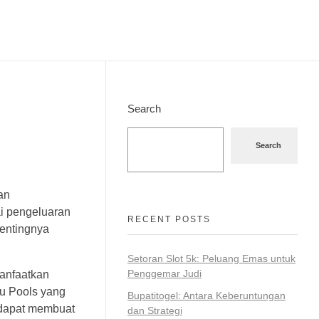
Search
Search
an
ai pengeluaran
RECENT POSTS
pentingnya
Setoran Slot 5k: Peluang Emas untuk
Penggemar Judi
manfaatkan
au Pools yang
Bupatitogel: Antara Keberuntungan
 dapat membuat
dan Strategi