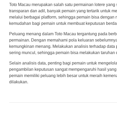
Toto Macau merupakan salah satu permainan lotere yang 
transparan dan adil, banyak pemain yang tertarik untuk 
melalui berbagai platform, sehingga pemain bisa dengan 
kemudahan bagi pemain untuk membuat keputusan berdas
Peluang menang dalam Toto Macau tergantung pada berbaga
permainan. Dengan memahami pola keluaran sebelumnya, 
kemungkinan menang. Melakukan analisis terhadap dat
sering muncul, sehingga pemain bisa melakukan taruhan d
Selain analisis data, penting bagi pemain untuk mengelol
pengambilan keputusan sangat mempengaruhi hasil yang 
pemain memiliki peluang lebih besar untuk meraih kemen
dilakukan.