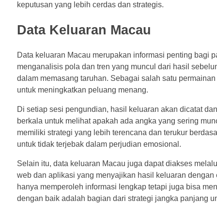
keputusan yang lebih cerdas dan strategis.
Data Keluaran Macau
Data keluaran Macau merupakan informasi penting bagi p
menganalisis pola dan tren yang muncul dari hasil sebel
dalam memasang taruhan. Sebagai salah satu permainan 
untuk meningkatkan peluang menang.
Di setiap sesi pengundian, hasil keluaran akan dicatat d
berkala untuk melihat apakah ada angka yang sering muncu
memiliki strategi yang lebih terencana dan terukur berda
untuk tidak terjebak dalam perjudian emosional.
Selain itu, data keluaran Macau juga dapat diakses melalu
web dan aplikasi yang menyajikan hasil keluaran dengan
hanya memperoleh informasi lengkap tetapi juga bisa me
dengan baik adalah bagian dari strategi jangka panjang 