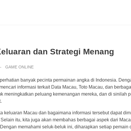
eluaran dan Strategi Menang
GAME ONLINE
 perhatian banyak pecinta permainan angka di Indonesia. Deng
mencari informasi terkait Data Macau, Toto Macau, dan berbag
uk meningkatkan peluang kemenangan mereka, dan di sinilah 
.
ata keluaran Macau dan bagaimana informasi tersebut dapat di
Selain itu, kita juga akan membahas berbagai aspek dari Mac
. Dengan memahami seluk-beluk ini, diharapkan setiap pemain