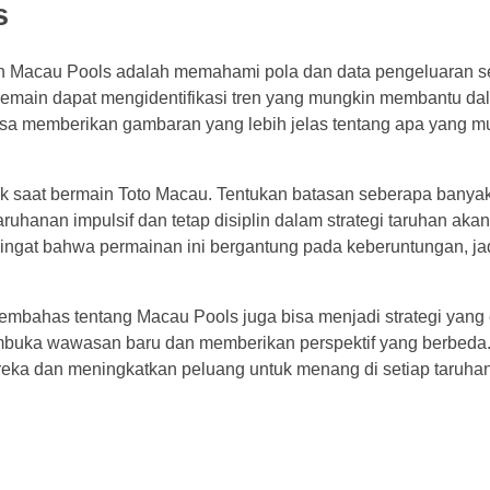
s
an Macau Pools adalah memahami pola dan data pengeluaran 
emain dapat mengidentifikasi tren yang mungkin membantu da
isa memberikan gambaran yang lebih jelas tentang apa yang mun
jak saat bermain Toto Macau. Tentukan batasan seberapa banya
aruhanan impulsif dan tetap disiplin dalam strategi taruhan ak
ngat bahwa permainan ini bergantung pada keberuntungan, ja
mbahas tentang Macau Pools juga bisa menjadi strategi yang e
mbuka wawasan baru dan memberikan perspektif yang berbeda.
a dan meningkatkan peluang untuk menang di setiap taruha