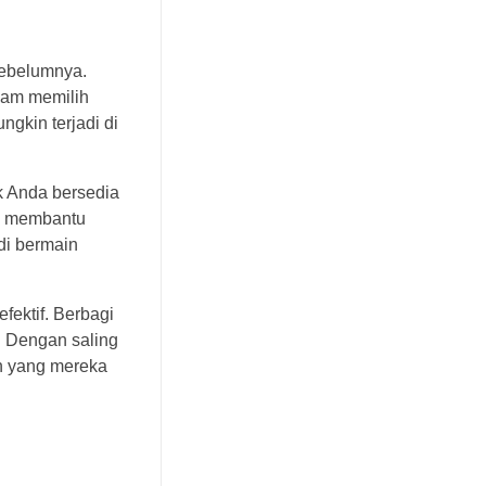
sebelumnya.
lam memilih
gkin terjadi di
k Anda bersedia
an membantu
di bermain
fektif. Berbagi
 Dengan saling
n yang mereka