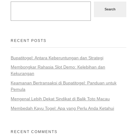
Search
RECENT POSTS
Bupatitogel: Antara Keberuntungan dan Strategi
Membongkar Rahasia Slot Demo: Kelebihan dan
Kekurangan
Keamanan Bertransaksi di Bupatitogel: Panduan untuk
Pemula
Mengenal Lebih Dekat Sindikat di Balik Toto Macau
Membedah Kayu Togel: Apa yang Perlu Anda Ketahui
RECENT COMMENTS