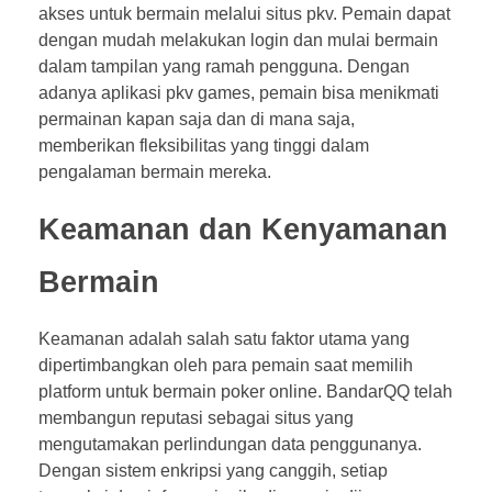
akses untuk bermain melalui situs pkv. Pemain dapat
dengan mudah melakukan login dan mulai bermain
dalam tampilan yang ramah pengguna. Dengan
adanya aplikasi pkv games, pemain bisa menikmati
permainan kapan saja dan di mana saja,
memberikan fleksibilitas yang tinggi dalam
pengalaman bermain mereka.
Keamanan dan Kenyamanan
Bermain
Keamanan adalah salah satu faktor utama yang
dipertimbangkan oleh para pemain saat memilih
platform untuk bermain poker online. BandarQQ telah
membangun reputasi sebagai situs yang
mengutamakan perlindungan data penggunanya.
Dengan sistem enkripsi yang canggih, setiap