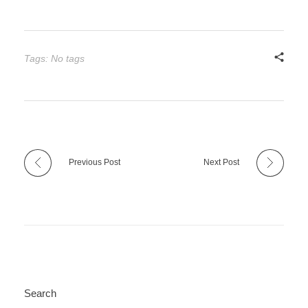
Tags: No tags
Previous Post
Next Post
Search