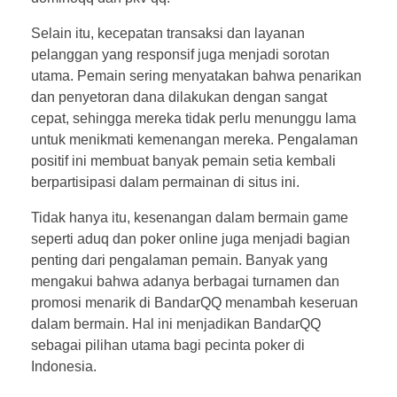
Selain itu, kecepatan transaksi dan layanan
pelanggan yang responsif juga menjadi sorotan
utama. Pemain sering menyatakan bahwa penarikan
dan penyetoran dana dilakukan dengan sangat
cepat, sehingga mereka tidak perlu menunggu lama
untuk menikmati kemenangan mereka. Pengalaman
positif ini membuat banyak pemain setia kembali
berpartisipasi dalam permainan di situs ini.
Tidak hanya itu, kesenangan dalam bermain game
seperti aduq dan poker online juga menjadi bagian
penting dari pengalaman pemain. Banyak yang
mengakui bahwa adanya berbagai turnamen dan
promosi menarik di BandarQQ menambah keseruan
dalam bermain. Hal ini menjadikan BandarQQ
sebagai pilihan utama bagi pecinta poker di
Indonesia.