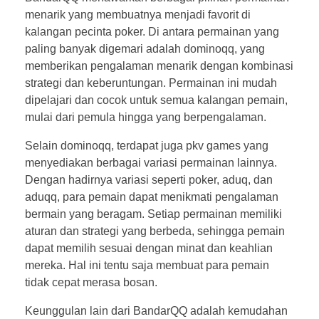
menarik yang membuatnya menjadi favorit di
kalangan pecinta poker. Di antara permainan yang
paling banyak digemari adalah dominoqq, yang
memberikan pengalaman menarik dengan kombinasi
strategi dan keberuntungan. Permainan ini mudah
dipelajari dan cocok untuk semua kalangan pemain,
mulai dari pemula hingga yang berpengalaman.
Selain dominoqq, terdapat juga pkv games yang
menyediakan berbagai variasi permainan lainnya.
Dengan hadirnya variasi seperti poker, aduq, dan
aduqq, para pemain dapat menikmati pengalaman
bermain yang beragam. Setiap permainan memiliki
aturan dan strategi yang berbeda, sehingga pemain
dapat memilih sesuai dengan minat dan keahlian
mereka. Hal ini tentu saja membuat para pemain
tidak cepat merasa bosan.
Keunggulan lain dari BandarQQ adalah kemudahan