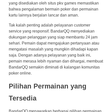
yang disediakan oleh situs pkv games memastikan
bahwa pengalaman bermain poker dan permainan
kartu lainnya berjalan lancar dan aman.
Tak kalah penting adalah pelayanan customer
service yang responsif. BandarQQ menyediakan
dukungan pelanggan yang siap membantu 24 jam
sehari. Pemain dapat mengajukan pertanyaan atau
mengatasi masalah yang mungkin dihadapi kapan
saja. Dengan adanya pelayanan yang baik ini,
pemain merasa lebih nyaman dan dihargai, membuat
BandarQQ semakin diminati di kalangan komunitas
poker online.
Pilihan Permainan yang
Tersedia
BandarQQ menawarkan berbagai pilihan permainan