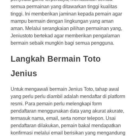
a
semua permainan yang ditawarkan tinggi kualitas
C
tinggi. Ini memberikan jaminan kepada pemain agar
mampu bermain dengan lingkungan yang aman
e
aman. Melalui serangkaian pilihan permainan yang,
Jeniustoto bertekad agar memberikan pengalaman
r
bermain sebaik mungkin bagi semua pengguna.
d
Langkah Bermain Toto
a
Jenius
s
Untuk mengawali bermain Jenius Toto, tahap awal
d
yang perlu perlu diambil adalah mendaftar di platform
a
resmi. Para pemain perlu melengkapi form
pendaftaran menggunakan data yang akurat akurate,
n
termasuk nama, email, serta nomor telepon. Usai
pendaftaran dilakukan, pemain bakal mendapatkan
S
konfirmasi melalui email berisikan yang mengandung