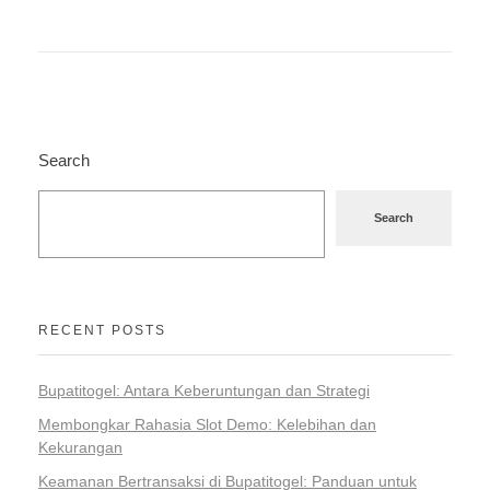
Search
Search
RECENT POSTS
Bupatitogel: Antara Keberuntungan dan Strategi
Membongkar Rahasia Slot Demo: Kelebihan dan
Kekurangan
Keamanan Bertransaksi di Bupatitogel: Panduan untuk