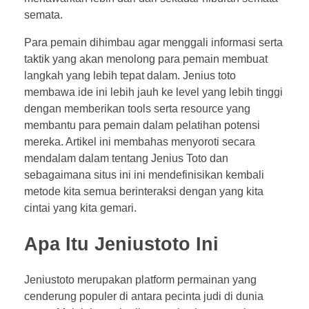
o
semata.
t
Para pemain dihimbau agar menggali informasi serta
taktik yang akan menolong para pemain membuat
o
langkah yang lebih tepat dalam. Jenius toto
membawa ide ini lebih jauh ke level yang lebih tinggi
:
dengan memberikan tools serta resource yang
membantu para pemain dalam pelatihan potensi
M
mereka. Artikel ini membahas menyoroti secara
e
mendalam dalam tentang Jenius Toto dan
sebagaimana situs ini ini mendefinisikan kembali
n
metode kita semua berinteraksi dengan yang kita
cintai yang kita gemari.
g
Apa Itu Jeniustoto Ini
e
r
Jeniustoto merupakan platform permainan yang
cenderung populer di antara pecinta judi di dunia
t