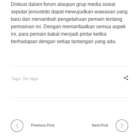
Diskusi dalam forum ataupun grup media sosial
seputar jeniustoto dapat mewujudkan wawasan yang
baru dan menambah pengetahuan pemain tentang
permainan ini. Dengan memanfaatkan semua aspek
ini, para pemain bakal menjadi pintar ketika
berhadapan dengan setiap tantangan yang ada.
Tags: No tags
Previous Post
Next Post