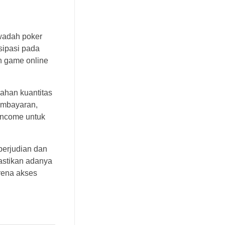
wadah poker
sipasi pada
n game online
ahan kuantitas
embayaran,
 income untuk
perjudian dan
astikan adanya
arena akses