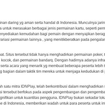
nan daring yg aman serta handal di Indonesia. Munculnya jarin
a untuk merasakan berbagai jenis permainan kartu, seperti per
y menyediakan kemudahan bagi pemain dengan menyajikan berag
variasi permainan lainnya , yang menitikberatkan pada pengal
at. Situs tersebut tidak hanya menghadirkan permainan poker, t
 kocok, dan permainan bandarq. Dengan hadirnya adanya infra
rta acara yang menarik yg membuat beberapa peserta lebih te
ng bagian dalam taktik tim mereka untuk menjaga kedudukan di 
ah satu mitra IDNPlay, telah berkontribusi dalam menghadirkan 
asi tersebut berfokus pada aspek pengembangan dan pengemb
ifikan untuk kuantitas pengguna. IDNPlay bukan sekadar lok
ne di Indonesia, memberikan wadah untuk para peserta untuk int