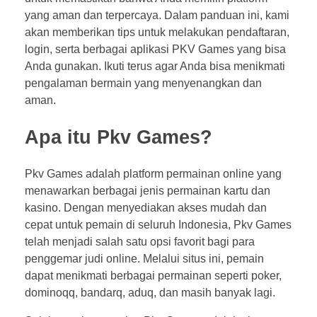
d
yang aman dan terpercaya. Dalam panduan ini, kami
akan memberikan tips untuk melakukan pendaftaran,
P
login, serta berbagai aplikasi PKV Games yang bisa
Anda gunakan. Ikuti terus agar Anda bisa menikmati
k
pengalaman bermain yang menyenangkan dan
aman.
v
G
Apa itu Pkv Games?
a
Pkv Games adalah platform permainan online yang
m
menawarkan berbagai jenis permainan kartu dan
kasino. Dengan menyediakan akses mudah dan
e
cepat untuk pemain di seluruh Indonesia, Pkv Games
telah menjadi salah satu opsi favorit bagi para
s
penggemar judi online. Melalui situs ini, pemain
dapat menikmati berbagai permainan seperti poker,
:
dominoqq, bandarq, aduq, dan masih banyak lagi.
C