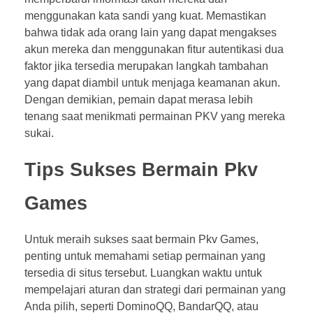
menggunakan kata sandi yang kuat. Memastikan
bahwa tidak ada orang lain yang dapat mengakses
akun mereka dan menggunakan fitur autentikasi dua
faktor jika tersedia merupakan langkah tambahan
yang dapat diambil untuk menjaga keamanan akun.
Dengan demikian, pemain dapat merasa lebih
tenang saat menikmati permainan PKV yang mereka
sukai.
Tips Sukses Bermain Pkv
Games
Untuk meraih sukses saat bermain Pkv Games,
penting untuk memahami setiap permainan yang
tersedia di situs tersebut. Luangkan waktu untuk
mempelajari aturan dan strategi dari permainan yang
Anda pilih, seperti DominoQQ, BandarQQ, atau