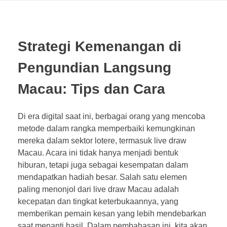
Strategi Kemenangan di
Pengundian Langsung
Macau: Tips dan Cara
Di era digital saat ini, berbagai orang yang mencoba
metode dalam rangka memperbaiki kemungkinan
mereka dalam sektor lotere, termasuk live draw
Macau. Acara ini tidak hanya menjadi bentuk
hiburan, tetapi juga sebagai kesempatan dalam
mendapatkan hadiah besar. Salah satu elemen
paling menonjol dari live draw Macau adalah
kecepatan dan tingkat keterbukaannya, yang
memberikan pemain kesan yang lebih mendebarkan
saat menanti hasil. Dalam pembahasan ini, kita akan