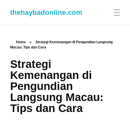
thehaybadonline.com
Home
»
Strategi Kemenangan di Pengundian Langsung
Macau: Tips dan Cara
Strategi
Kemenangan di
Pengundian
Langsung Macau:
Tips dan Cara