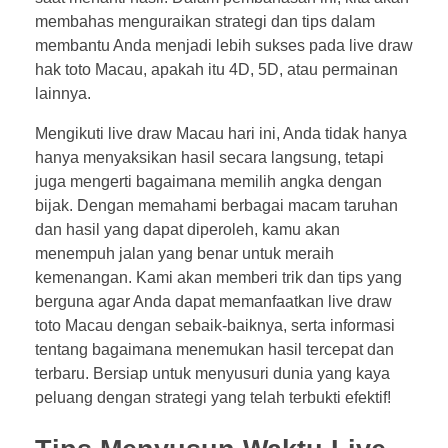
membahas menguraikan strategi dan tips dalam
membantu Anda menjadi lebih sukses pada live draw
hak toto Macau, apakah itu 4D, 5D, atau permainan
lainnya.
Mengikuti live draw Macau hari ini, Anda tidak hanya
hanya menyaksikan hasil secara langsung, tetapi
juga mengerti bagaimana memilih angka dengan
bijak. Dengan memahami berbagai macam taruhan
dan hasil yang dapat diperoleh, kamu akan
menempuh jalan yang benar untuk meraih
kemenangan. Kami akan memberi trik dan tips yang
berguna agar Anda dapat memanfaatkan live draw
toto Macau dengan sebaik-baiknya, serta informasi
tentang bagaimana menemukan hasil tercepat dan
terbaru. Bersiap untuk menyusuri dunia yang kaya
peluang dengan strategi yang telah terbukti efektif!