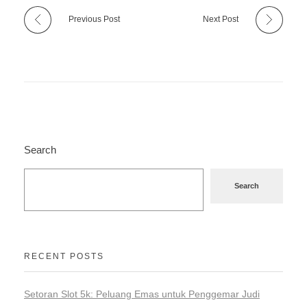
Previous Post
Next Post
Search
Search
RECENT POSTS
Setoran Slot 5k: Peluang Emas untuk Penggemar Judi