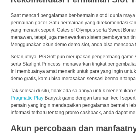
n
a
Saat mencari pengalaman ber-bermain slot di dunia maya
permainan gacor. Satu permainan yang direkomendasikan 
n
yang menarik seperti Gates of Olympus serta Sweet Bona
menawan, tetapi juga menawarkan sistem pembayaran tin
g
Menggunakan akun demo demo slot, anda bisa mencoba fit
:
Selanjutnya, PG Soft pun merupakan pengembang game slot
serta Starlight Princess, menawarkan tingkat pengembalian 
S
Ini membuatnya amat menarik untuk para yang ingin unt
t
demo gratis, kamu bisa merasakan sensasi bermain tanpa 
r
Tak selesai di situ, tidak ada salahnya untuk menemukan sl
Pragmatic Play
Banyak game dengan taruhan kecil seperti
a
pemain yang ingin mendapatkan pengalaman bermain lebih
informasi terbaru tentang promo cashback, anda dapat m
t
Akun percobaan dan manfaatn
e