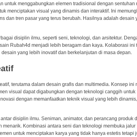
an untuk menggabungkan elemen tradisional dengan sentuhan
uk menciptakan visual yang dinamis dan interaktif. Ini memung
 dan tren pasar yang terus berubah. Hasilnya adalah desain 
gai disiplin ilmu, seperti seni, teknologi, dan arsitektur. Deng
esain Rubah4d menjadi lebih beragam dan kaya. Kolaborasi ini 
 desain yang lebih inovatif dan berkelanjutan di masa depan.
atif
atif, terutama dalam desain grafis dan multimedia. Konsep in
emen visual dapat digabungkan dengan teknologi canggih untu
inovasi dengan memanfaatkan teknik visual yang lebih dinam
ntar disiplin ilmu. Seniman, animator, dan perancang produk d
 menarik. Kombinasi antara seni dan teknologi membuka jalur
n untuk menciptakan karya yang tidak hanya estetis tetapi ju