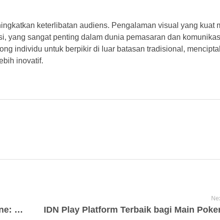
ingkatkan keterlibatan audiens. Pengalaman visual yang kuat
 yang sangat penting dalam dunia pemasaran dan komunikas
ong individu untuk berpikir di luar batasan tradisional, mencip
ih inovatif.
Nex
Taktik Menang di Permainan Togel Online: Perhatian pada Toto Macau Togel