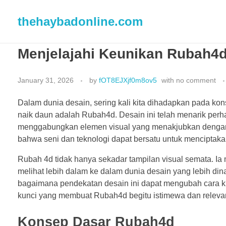
thehaybadonline.com
Menjelajahi Keunikan Rubah4
January 31, 2026
by
fOT8EJXjf0m8ov5
with
no comment
Dalam dunia desain, sering kali kita dihadapkan pada ko
naik daun adalah Rubah4d. Desain ini telah menarik pe
menggabungkan elemen visual yang menakjubkan dengan 
bahwa seni dan teknologi dapat bersatu untuk menciptaka
Rubah 4d tidak hanya sekadar tampilan visual semata. Ia 
melihat lebih dalam ke dalam dunia desain yang lebih din
bagaimana pendekatan desain ini dapat mengubah cara 
kunci yang membuat Rubah4d begitu istimewa dan relevan
Konsep Dasar Rubah4d