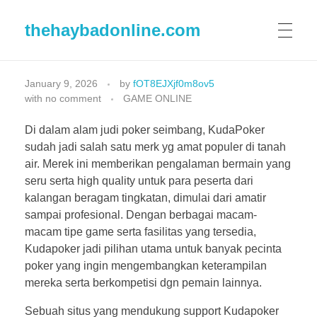
thehaybadonline.com
M
January 9, 2026
by
fOT8EJXjf0m8ov5
with
no comment
GAME ONLINE
e
Di dalam alam judi poker seimbang, KudaPoker
n
sudah jadi salah satu merk yg amat populer di tanah
e
air. Merek ini memberikan pengalaman bermain yang
seru serta high quality untuk para peserta dari
l
kalangan beragam tingkatan, dimulai dari amatir
sampai profesional. Dengan berbagai macam-
u
macam tipe game serta fasilitas yang tersedia,
Kudapoker jadi pilihan utama untuk banyak pecinta
s
poker yang ingin mengembangkan keterampilan
u
mereka serta berkompetisi dgn pemain lainnya.
r
Sebuah situs yang mendukung support Kudapoker