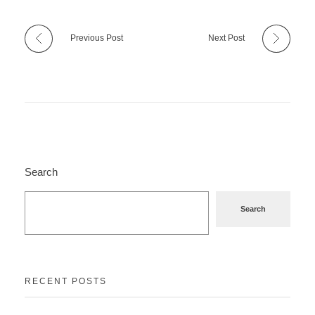
Previous Post
Next Post
Search
Search
RECENT POSTS