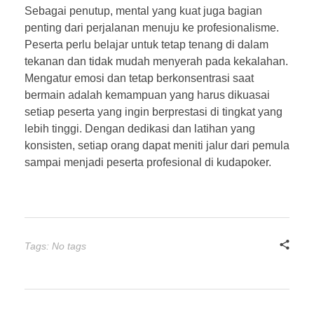
Sebagai penutup, mental yang kuat juga bagian
n
penting dari perjalanan menuju ke profesionalisme.
Peserta perlu belajar untuk tetap tenang di dalam
a
tekanan dan tidak mudah menyerah pada kekalahan.
Mengatur emosi dan tetap berkonsentrasi saat
l
bermain adalah kemampuan yang harus dikuasai
setiap peserta yang ingin berprestasi di tingkat yang
lebih tinggi. Dengan dedikasi dan latihan yang
konsisten, setiap orang dapat meniti jalur dari pemula
sampai menjadi peserta profesional di kudapoker.
Tags: No tags