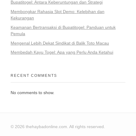
Bupatitogel: Antara Keberuntungan dan Strategi
Membongkar Rahasia Slot Demo: Kelebihan dan
Kekurangan
Keamanan Bertransaksi di Bupatitogel: Panduan untuk
Pemula
Mengenal Lebih Dekat Sindikat di Balik Toto Macau
Membedah Kayu Togel: Apa yang Perlu Anda Ketahui
RECENT COMMENTS
No comments to show.
© 2026 thehaybadonline.com. All rights reserved.