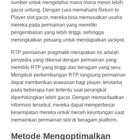
sumber untuk mengetahui mana mana mesin lebih
f
gacor untung. Dengan cara memahami Return to
Player slot gacor, mereka bisa memusatkan usaha
u
mereka pada permainan yang memiliki
n
pengembalian yang lebih tinggi, sehingga
meningkatkan peluang untuk mendapatkan jackpot.
t
RTP permainan pragmatik merupakan ini adalah
u
penyedia yang dikenal dengan permainan yang
memiliki RTP yang tinggi dan beragam yang seru.
k
Mengikuti perkembangan RTP langsung permainan
dapat memberikan wawasan bagi player, terutama
M
pada beberapa hari tertentu saat perangkat
e
diperhitungkan lebih gacor. Dengan memanfaatkan
informasi tersebut, mereka dapat memperbesar
r
kesempatan mereka untuk meraih keuntungan saat
memainkan permainan slot di beragam platform.
a
Metode Mengoptimalkan
i