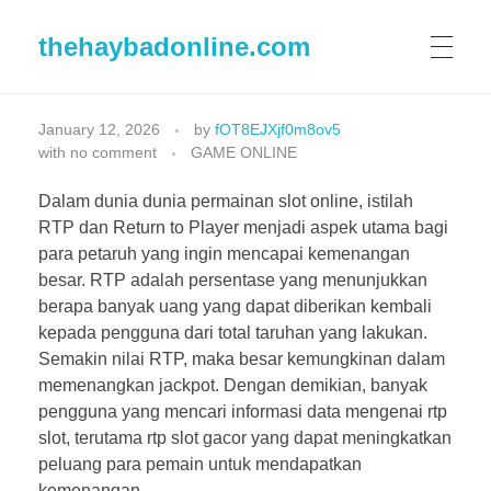
thehaybadonline.com
M
January 12, 2026
by
fOT8EJXjf0m8ov5
with
no comment
GAME ONLINE
e
Dalam dunia dunia permainan slot online, istilah
n
RTP dan Return to Player menjadi aspek utama bagi
c
para petaruh yang ingin mencapai kemenangan
besar. RTP adalah persentase yang menunjukkan
a
berapa banyak uang yang dapat diberikan kembali
kepada pengguna dari total taruhan yang lakukan.
r
Semakin nilai RTP, maka besar kemungkinan dalam
memenangkan jackpot. Dengan demikian, banyak
i
pengguna yang mencari informasi data mengenai rtp
R
slot, terutama rtp slot gacor yang dapat meningkatkan
peluang para pemain untuk mendapatkan
T
kemenangan.