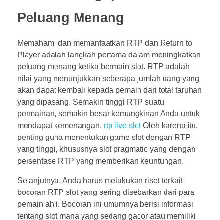
Peluang Menang
h
K
Memahami dan memanfaatkan RTP dan Return to
Player adalah langkah pertama dalam meningkatkan
e
peluang menang ketika bermain slot. RTP adalah
m
nilai yang menunjukkan seberapa jumlah uang yang
akan dapat kembali kepada pemain dari total taruhan
e
yang dipasang. Semakin tinggi RTP suatu
permainan, semakin besar kemungkinan Anda untuk
n
mendapat kemenangan.
rtp live slot
Oleh karena itu,
penting guna menentukan game slot dengan RTP
a
yang tinggi, khususnya slot pragmatic yang dengan
n
persentase RTP yang memberikan keuntungan.
g
Selanjutnya, Anda harus melakukan riset terkait
bocoran RTP slot yang sering disebarkan dari para
a
pemain ahli. Bocoran ini umumnya berisi informasi
tentang slot mana yang sedang gacor atau memiliki