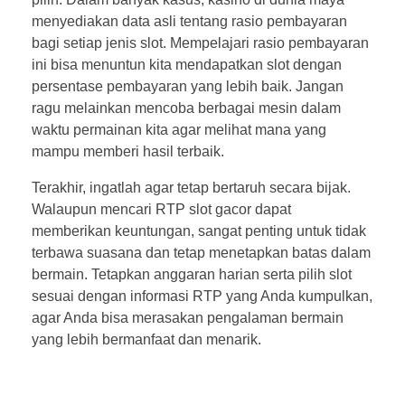
menyediakan data asli tentang rasio pembayaran
bagi setiap jenis slot. Mempelajari rasio pembayaran
ini bisa menuntun kita mendapatkan slot dengan
persentase pembayaran yang lebih baik. Jangan
ragu melainkan mencoba berbagai mesin dalam
waktu permainan kita agar melihat mana yang
mampu memberi hasil terbaik.
Terakhir, ingatlah agar tetap bertaruh secara bijak.
Walaupun mencari RTP slot gacor dapat
memberikan keuntungan, sangat penting untuk tidak
terbawa suasana dan tetap menetapkan batas dalam
bermain. Tetapkan anggaran harian serta pilih slot
sesuai dengan informasi RTP yang Anda kumpulkan,
agar Anda bisa merasakan pengalaman bermain
yang lebih bermanfaat dan menarik.