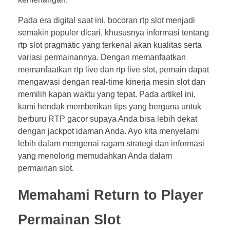
P
Pada era digital saat ini, bocoran rtp slot menjadi
semakin populer dicari, khususnya informasi tentang
G
rtp slot pragmatic yang terkenal akan kualitas serta
variasi permainannya. Dengan memanfaatkan
a
memanfaatkan rtp live dan rtp live slot, pemain dapat
c
mengawasi dengan real-time kinerja mesin slot dan
memilih kapan waktu yang tepat. Pada artikel ini,
o
kami hendak memberikan tips yang berguna untuk
berburu RTP gacor supaya Anda bisa lebih dekat
r
dengan jackpot idaman Anda. Ayo kita menyelami
lebih dalam mengenai ragam strategi dan informasi
:
yang menolong memudahkan Anda dalam
S
permainan slot.
t
Memahami Return to Player
r
Permainan Slot