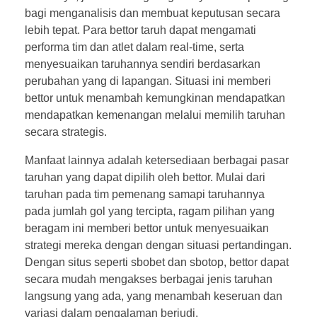
bagi menganalisis dan membuat keputusan secara
lebih tepat. Para bettor taruh dapat mengamati
performa tim dan atlet dalam real-time, serta
menyesuaikan taruhannya sendiri berdasarkan
perubahan yang di lapangan. Situasi ini memberi
bettor untuk menambah kemungkinan mendapatkan
mendapatkan kemenangan melalui memilih taruhan
secara strategis.
Manfaat lainnya adalah ketersediaan berbagai pasar
taruhan yang dapat dipilih oleh bettor. Mulai dari
taruhan pada tim pemenang samapi taruhannya
pada jumlah gol yang tercipta, ragam pilihan yang
beragam ini memberi bettor untuk menyesuaikan
strategi mereka dengan dengan situasi pertandingan.
Dengan situs seperti sbobet dan sbotop, bettor dapat
secara mudah mengakses berbagai jenis taruhan
langsung yang ada, yang menambah keseruan dan
variasi dalam pengalaman berjudi.