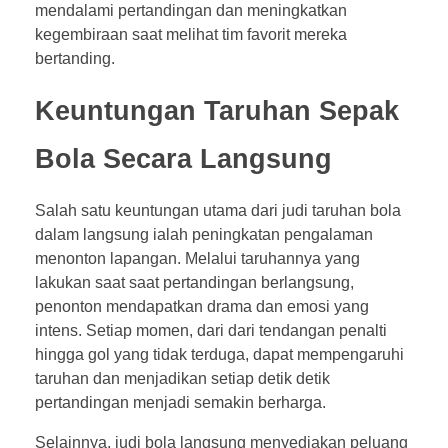
mendalami pertandingan dan meningkatkan
kegembiraan saat melihat tim favorit mereka
bertanding.
Keuntungan Taruhan Sepak
Bola Secara Langsung
Salah satu keuntungan utama dari judi taruhan bola
dalam langsung ialah peningkatan pengalaman
menonton lapangan. Melalui taruhannya yang
lakukan saat saat pertandingan berlangsung,
penonton mendapatkan drama dan emosi yang
intens. Setiap momen, dari dari tendangan penalti
hingga gol yang tidak terduga, dapat mempengaruhi
taruhan dan menjadikan setiap detik detik
pertandingan menjadi semakin berharga.
Selainnya, judi bola langsung menyediakan peluang