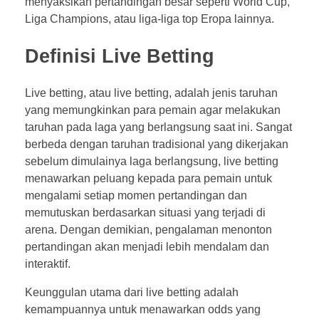
menyaksikan pertandingan besar seperti World Cup,
Liga Champions, atau liga-liga top Eropa lainnya.
Definisi Live Betting
Live betting, atau live betting, adalah jenis taruhan
yang memungkinkan para pemain agar melakukan
taruhan pada laga yang berlangsung saat ini. Sangat
berbeda dengan taruhan tradisional yang dikerjakan
sebelum dimulainya laga berlangsung, live betting
menawarkan peluang kepada para pemain untuk
mengalami setiap momen pertandingan dan
memutuskan berdasarkan situasi yang terjadi di
arena. Dengan demikian, pengalaman menonton
pertandingan akan menjadi lebih mendalam dan
interaktif.
Keunggulan utama dari live betting adalah
kemampuannya untuk menawarkan odds yang