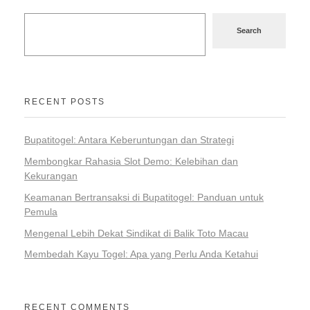
Search
RECENT POSTS
Bupatitogel: Antara Keberuntungan dan Strategi
Membongkar Rahasia Slot Demo: Kelebihan dan
Kekurangan
Keamanan Bertransaksi di Bupatitogel: Panduan untuk
Pemula
Mengenal Lebih Dekat Sindikat di Balik Toto Macau
Membedah Kayu Togel: Apa yang Perlu Anda Ketahui
RECENT COMMENTS