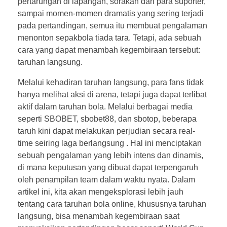
pertarungan di lapangan, sorakan dari para suporter,
sampai momen-momen dramatis yang sering terjadi
pada pertandingan, semua itu membuat pengalaman
menonton sepakbola tiada tara. Tetapi, ada sebuah
cara yang dapat menambah kegembiraan tersebut:
taruhan langsung.
Melalui kehadiran taruhan langsung, para fans tidak
hanya melihat aksi di arena, tetapi juga dapat terlibat
aktif dalam taruhan bola. Melalui berbagai media
seperti SBOBET, sbobet88, dan sbotop, beberapa
taruh kini dapat melakukan perjudian secara real-
time seiring laga berlangsung . Hal ini menciptakan
sebuah pengalaman yang lebih intens dan dinamis,
di mana keputusan yang dibuat dapat terpengaruh
oleh penampilan team dalam waktu nyata. Dalam
artikel ini, kita akan mengeksplorasi lebih jauh
tentang cara taruhan bola online, khususnya taruhan
langsung, bisa menambah kegembiraan saat