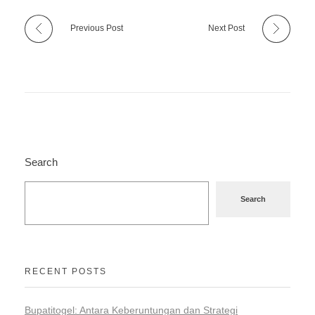
Previous Post
Next Post
Search
Search
RECENT POSTS
Bupatitogel: Antara Keberuntungan dan Strategi