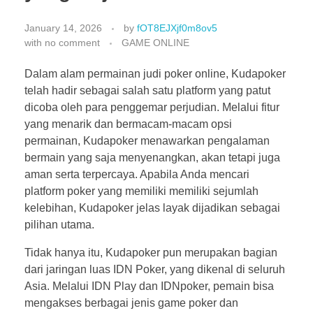
January 14, 2026
by
fOT8EJXjf0m8ov5
with
no comment
GAME ONLINE
Dalam alam permainan judi poker online, Kudapoker
telah hadir sebagai salah satu platform yang patut
dicoba oleh para penggemar perjudian. Melalui fitur
yang menarik dan bermacam-macam opsi
permainan, Kudapoker menawarkan pengalaman
bermain yang saja menyenangkan, akan tetapi juga
aman serta terpercaya. Apabila Anda mencari
platform poker yang memiliki memiliki sejumlah
kelebihan, Kudapoker jelas layak dijadikan sebagai
pilihan utama.
Tidak hanya itu, Kudapoker pun merupakan bagian
dari jaringan luas IDN Poker, yang dikenal di seluruh
Asia. Melalui IDN Play dan IDNpoker, pemain bisa
mengakses berbagai jenis game poker dan