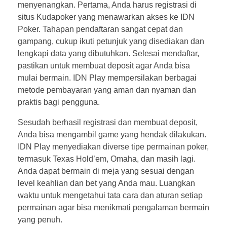
menyenangkan. Pertama, Anda harus registrasi di
situs Kudapoker yang menawarkan akses ke IDN
Poker. Tahapan pendaftaran sangat cepat dan
gampang, cukup ikuti petunjuk yang disediakan dan
lengkapi data yang dibutuhkan. Selesai mendaftar,
pastikan untuk membuat deposit agar Anda bisa
mulai bermain. IDN Play mempersilakan berbagai
metode pembayaran yang aman dan nyaman dan
praktis bagi pengguna.
Sesudah berhasil registrasi dan membuat deposit,
Anda bisa mengambil game yang hendak dilakukan.
IDN Play menyediakan diverse tipe permainan poker,
termasuk Texas Hold’em, Omaha, dan masih lagi.
Anda dapat bermain di meja yang sesuai dengan
level keahlian dan bet yang Anda mau. Luangkan
waktu untuk mengetahui tata cara dan aturan setiap
permainan agar bisa menikmati pengalaman bermain
yang penuh.