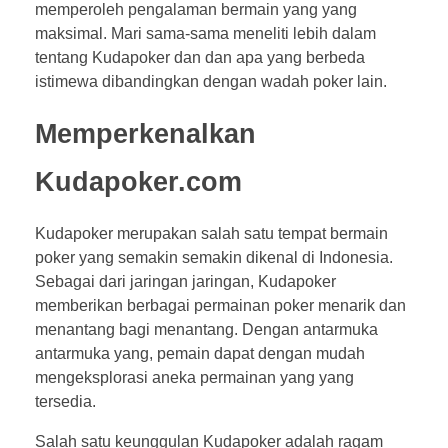
memperoleh pengalaman bermain yang yang
maksimal. Mari sama-sama meneliti lebih dalam
tentang Kudapoker dan dan apa yang berbeda
istimewa dibandingkan dengan wadah poker lain.
Memperkenalkan
Kudapoker.com
Kudapoker merupakan salah satu tempat bermain
poker yang semakin semakin dikenal di Indonesia.
Sebagai dari jaringan jaringan, Kudapoker
memberikan berbagai permainan poker menarik dan
menantang bagi menantang. Dengan antarmuka
antarmuka yang, pemain dapat dengan mudah
mengeksplorasi aneka permainan yang yang
tersedia.
Salah satu keunggulan Kudapoker adalah ragam