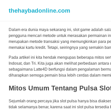
thehaybadonline.com
K
Dalam era dunia maya sekarang ini, slot game adalah sala
i
pengguna mencari metode untuk merasakan permainan ini 
merupakan metode transaksi yang memungkinkan para pem
s
memakai kartu kredit. Tetapi, seiringnya yang semakin b
a
Pada artikel ini kita hendak mengupas beberapa mitos sert
Indosat, dan Tri. Kita juga akan melihat perbedaan antara d
h
sebagaimana Latte4D berfungsi dalam pengalaman bermai
diharapkan semoga pemain bisa lebih cerdas dalam memil
d
Mitos Umum Tentang Pulsa Slo
a
n
Sejumlah orang percaya jika slot pulsa hanya bisa diakses
tidak selamanya benar, karena saat ini slot pulsa tersedia b
K