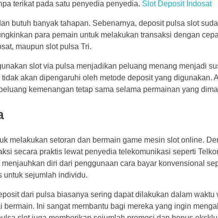
pa terikat pada satu penyedia penyedia.
Slot Deposit Indosat
t dan butuh banyak tahapan. Sebenarnya, deposit pulsa slot sud
kinkan para pemain untuk melakukan transaksi dengan cepat 
sat, maupun slot pulsa Tri.
gunakan slot via pulsa menjadikan peluang menang menjadi s
s tidak akan dipengaruhi oleh metode deposit yang digunakan.
t, peluang kemenangan tetap sama selama permainan yang dimai
a
tuk melakukan setoran dan bermain game mesin slot online. D
i secara praktis lewat penyedia telekomunikasi seperti Telko
enjauhkan diri dari penggunaan cara bayar konvensional seper
 untuk sejumlah individu.
Deposit dari pulsa biasanya sering dapat dilakukan dalam waktu 
i bermain. Ini sangat membantu bagi mereka yang ingin menga
ulsa slot juga memberikan sejumlah promosi dan bonus eksklus