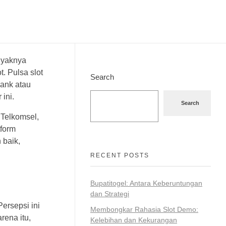
anyaknya
. Pulsa slot
Search
ank atau
ini.
Search
 Telkomsel,
tform
 baik,
RECENT POSTS
Bupatitogel: Antara Keberuntungan
dan Strategi
Persepsi ini
Membongkar Rahasia Slot Demo:
rena itu,
Kelebihan dan Kekurangan