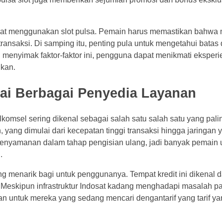
saat menggunakan slot pulsa. Pemain harus memastikan bahwa
ransaksi. Di samping itu, penting pula untuk mengetahui batas
menyimak faktor-faktor ini, pengguna dapat menikmati eksperi
kan.
agai Berbagai Penyedia Layanan
komsel sering dikenal sebagai salah satu salah satu yang pali
yang dimulai dari kecepatan tinggi transaksi hingga jaringan 
 kenyamanan dalam tahap pengisian ulang, jadi banyak pemain 
.
ang menarik bagi untuk penggunanya. Tempat kredit ini dikenal 
. Meskipun infrastruktur Indosat kadang menghadapi masalah pa
lihan untuk mereka yang sedang mencari dengantarif yang tarif ya