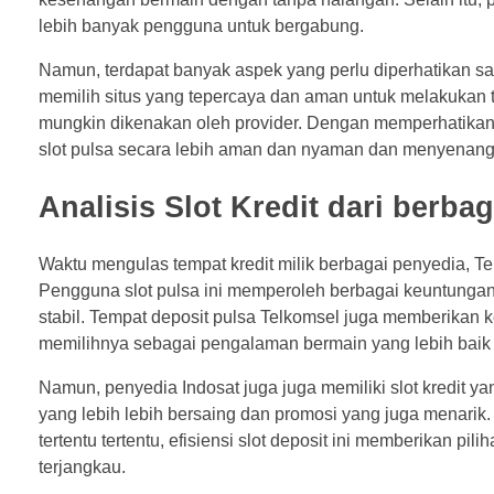
p
lebih banyak pengguna untuk bergabung.
u
Namun, terdapat banyak aspek yang perlu diperhatikan 
t
memilih situs yang tepercaya dan aman untuk melakukan t
mungkin dikenakan oleh provider. Dengan memperhatikan 
a
slot pulsa secara lebih aman dan nyaman dan menyenang
r
Analisis Slot Kredit dari berb
S
Waktu mengulas tempat kredit milik berbagai penyedia, Tel
l
Pengguna slot pulsa ini memperoleh berbagai keuntungan, 
stabil. Tempat deposit pulsa Telkomsel juga memberikan
o
memilihnya sebagai pengalaman bermain yang lebih baik 
t
Namun, penyedia Indosat juga juga memiliki slot kredit y
yang lebih lebih bersaing dan promosi yang juga menarik
K
tertentu tertentu, efisiensi slot deposit ini memberikan pi
r
terjangkau.