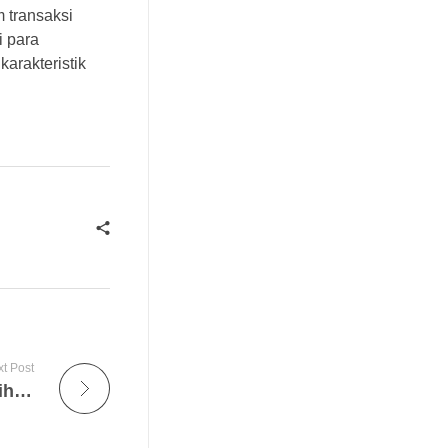
 transaksi
i para
arakteristik
t Post
Para Ahli Berbicara: Mengapa Salju 4D Pilihan Terbaik?