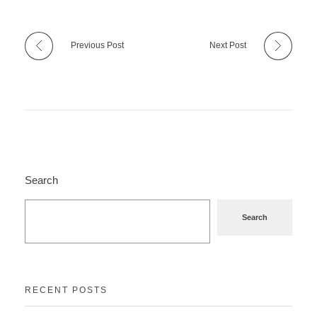
Previous Post
Next Post
Search
Search
RECENT POSTS