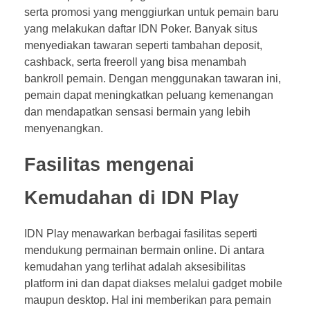
serta promosi yang menggiurkan untuk pemain baru
yang melakukan daftar IDN Poker. Banyak situs
menyediakan tawaran seperti tambahan deposit,
cashback, serta freeroll yang bisa menambah
bankroll pemain. Dengan menggunakan tawaran ini,
pemain dapat meningkatkan peluang kemenangan
dan mendapatkan sensasi bermain yang lebih
menyenangkan.
Fasilitas mengenai
Kemudahan di IDN Play
IDN Play menawarkan berbagai fasilitas seperti
mendukung permainan bermain online. Di antara
kemudahan yang terlihat adalah aksesibilitas
platform ini dan dapat diakses melalui gadget mobile
maupun desktop. Hal ini memberikan para pemain