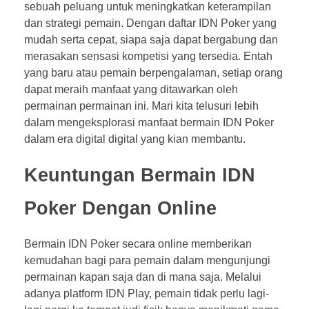
sebuah peluang untuk meningkatkan keterampilan
dan strategi pemain. Dengan daftar IDN Poker yang
mudah serta cepat, siapa saja dapat bergabung dan
merasakan sensasi kompetisi yang tersedia. Entah
yang baru atau pemain berpengalaman, setiap orang
dapat meraih manfaat yang ditawarkan oleh
permainan permainan ini. Mari kita telusuri lebih
dalam mengeksplorasi manfaat bermain IDN Poker
dalam era digital digital yang kian membantu.
Keuntungan Bermain IDN
Poker Dengan Online
Bermain IDN Poker secara online memberikan
kemudahan bagi para pemain dalam mengunjungi
permainan kapan saja dan di mana saja. Melalui
adanya platform IDN Play, pemain tidak perlu lagi-