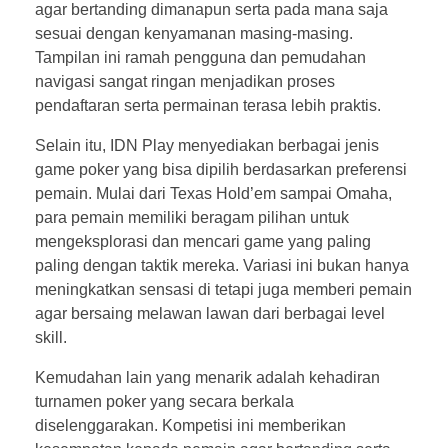
agar bertanding dimanapun serta pada mana saja
sesuai dengan kenyamanan masing-masing.
Tampilan ini ramah pengguna dan pemudahan
navigasi sangat ringan menjadikan proses
pendaftaran serta permainan terasa lebih praktis.
Selain itu, IDN Play menyediakan berbagai jenis
game poker yang bisa dipilih berdasarkan preferensi
pemain. Mulai dari Texas Hold’em sampai Omaha,
para pemain memiliki beragam pilihan untuk
mengeksplorasi dan mencari game yang paling
paling dengan taktik mereka. Variasi ini bukan hanya
meningkatkan sensasi di tetapi juga memberi pemain
agar bersaing melawan lawan dari berbagai level
skill.
Kemudahan lain yang menarik adalah kehadiran
turnamen poker yang secara berkala
diselenggarakan. Kompetisi ini memberikan