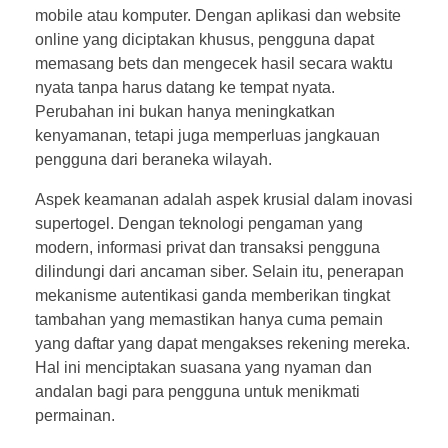
mobile atau komputer. Dengan aplikasi dan website
online yang diciptakan khusus, pengguna dapat
memasang bets dan mengecek hasil secara waktu
nyata tanpa harus datang ke tempat nyata.
Perubahan ini bukan hanya meningkatkan
kenyamanan, tetapi juga memperluas jangkauan
pengguna dari beraneka wilayah.
Aspek keamanan adalah aspek krusial dalam inovasi
supertogel. Dengan teknologi pengaman yang
modern, informasi privat dan transaksi pengguna
dilindungi dari ancaman siber. Selain itu, penerapan
mekanisme autentikasi ganda memberikan tingkat
tambahan yang memastikan hanya cuma pemain
yang daftar yang dapat mengakses rekening mereka.
Hal ini menciptakan suasana yang nyaman dan
andalan bagi para pengguna untuk menikmati
permainan.