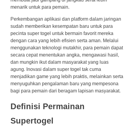
menarik untuk para pemain.
a
Perkembangan aplikasi dan platform dalam jaringan
n
sudah memberikan kesempatan baru untuk para
pecinta super togel untuk bermain favorit mereka
T
dengan cara yang lebih efisien serta aman. Melalui
e
menggunakan teknologi mutakhir, para pemain dapat
secara cepat menentukan angka, mengawasi hasil,
k
dan mungkin ikut dalam masyarakat yang luas
agung. Inovasi dalam super togel tak cuma
n
menjadikan game yang lebih praktis, melainkan serta
menyuguhkan pengalaman baru yang mempesona
o
bagi para pemain dari beragam lapisan masyarakat.
l
Definisi Permainan
o
Supertogel
g