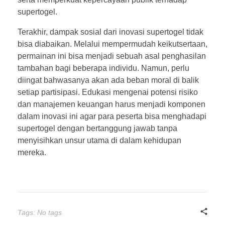
supertogel.
Terakhir, dampak sosial dari inovasi supertogel tidak
bisa diabaikan. Melalui mempermudah keikutsertaan,
permainan ini bisa menjadi sebuah asal penghasilan
tambahan bagi beberapa individu. Namun, perlu
diingat bahwasanya akan ada beban moral di balik
setiap partisipasi. Edukasi mengenai potensi risiko
dan manajemen keuangan harus menjadi komponen
dalam inovasi ini agar para peserta bisa menghadapi
supertogel dengan bertanggung jawab tanpa
menyisihkan unsur utama di dalam kehidupan
mereka.
Tags: No tags