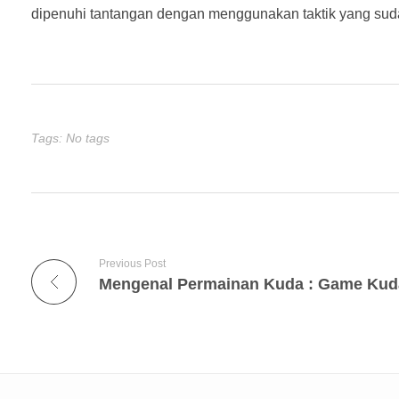
dipenuhi tantangan dengan menggunakan taktik yang sudah
Tags: No tags
Previous Post