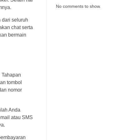
No comments to show.
mnya.
dari seluruh
kan chat serta
ikan bermain
. Tahapan
kan tombol
 dan nomor
nlah Anda
email atau SMS
ya.
e pembayaran