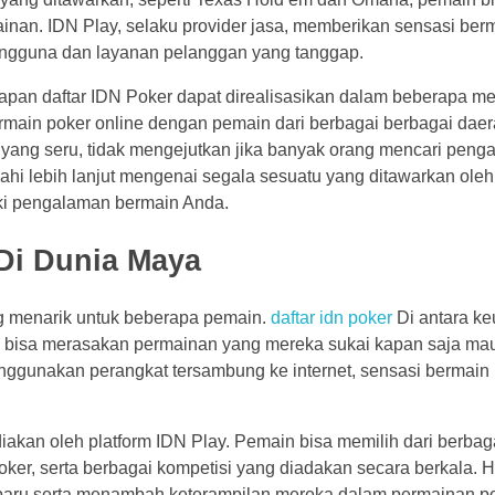
ainan. IDN Play, selaku provider jasa, memberikan sensasi be
ngguna dan layanan pelanggan yang tanggap.
pan daftar IDN Poker dapat direalisasikan dalam beberapa me
main poker online dengan pemain dari berbagai berbagai daera
 yang seru, tidak mengejutkan jika banyak orang mencari peng
ajahi lebih lanjut mengenai segala sesuatu yang ditawarkan ole
ki pengalaman bermain Anda.
Di Dunia Maya
g menarik untuk beberapa pemain.
daftar idn poker
Di antara k
 bisa merasakan permainan yang mereka sukai kapan saja ma
enggunakan perangkat tersambung ke internet, sensasi bermain 
sediakan oleh platform IDN Play. Pemain bisa memilih dari berb
er, serta berbagai kompetisi yang diadakan secara berkala. Ha
baru serta menambah keterampilan mereka dalam permainan pok