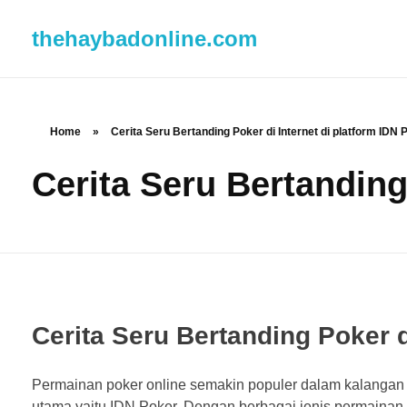
thehaybadonline.com
Home
»
Cerita Seru Bertanding Poker di Internet di platform IDN 
Cerita Seru Bertanding
Cerita Seru Bertanding Poker d
Permainan poker online semakin populer dalam kalangan b
utama yaitu IDN Poker. Dengan berbagai jenis permaina