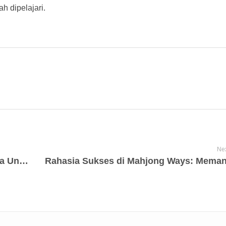
 dipelajari.
Nex
Mengenal Permainan Kuda : Game Kuda Unggulan di Macau