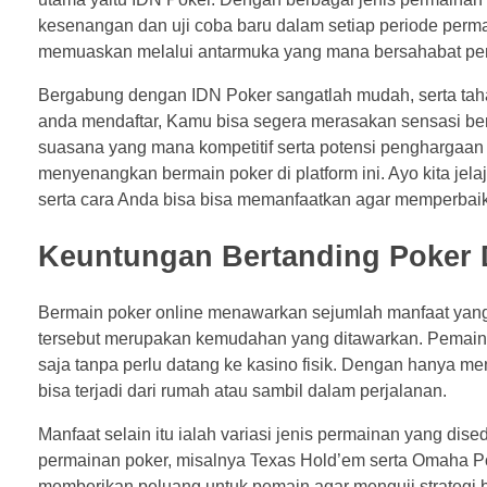
kesenangan dan uji coba baru dalam setiap periode perm
memuaskan melalui antarmuka yang mana bersahabat pe
Bergabung dengan IDN Poker sangatlah mudah, serta taha
anda mendaftar, Kamu bisa segera merasakan sensasi ber
suasana yang mana kompetitif serta potensi penghargaan
menyenangkan bermain poker di platform ini. Ayo kita jel
serta cara Anda bisa bisa memanfaatkan agar memperbai
Keuntungan Bertanding Poker 
Bermain poker online menawarkan sejumlah manfaat yan
tersebut merupakan kemudahan yang ditawarkan. Pemain
saja tanpa perlu datang ke kasino fisik. Dengan hanya m
bisa terjadi dari rumah atau sambil dalam perjalanan.
Manfaat selain itu ialah variasi jenis permainan yang di
permainan poker, misalnya Texas Hold’em serta Omaha Pok
memberikan peluang untuk pemain agar menguji strategi 