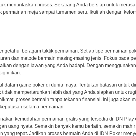
 untuk menuntaskan proses. Sekarang Anda bersiap untuk meras
uk permainan meja sampai turnamen seru. Ikutilah dengan kel
mengetahui beragam taktik permainan. Setiap tipe permainan pok
 aturan dan metode bermain masing-masing jenis. Fokus pada p
uaikan dengan lawan yang Anda hadapi. Dengan menggunakan i
gnifikan.
al dalam game poker di dunia maya. Tentukan batasan untuk d
k tidak mempertaruhkan lebih dari yang Anda siapkan untuk rug
enikmati proses bermain tanpa tekanan finansial. Ini juga aka
n keputusan selama permainan.
 Gunakan kemudahan permainan gratis yang tersedia di IDN Play 
 uang nyata. Semakin banyak kamu berlatih, semakin mahir
 yang tepat. Jadikan proses bermain Anda di IDN Poker men